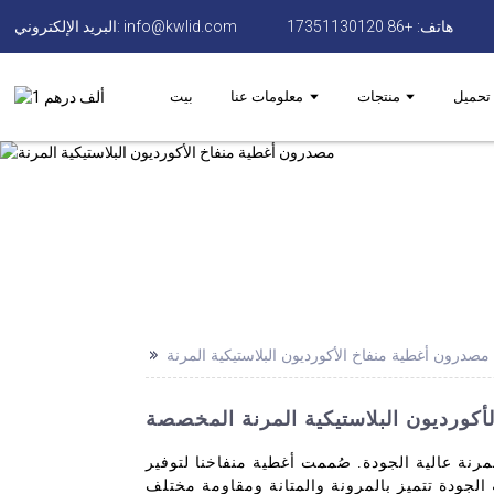
هاتف: +86 17351130120
البريد الإلكتروني: info@kwlid.com
تحميل
منتجات
معلومات عنا
بيت
>>
مصدرون أغطية منفاخ الأكورديون البلاستيكية المرنة
كورديون البلاستيكية المرنة المخصصة
مرنة عالية الجودة. صُممت أغطية منفاخنا لتوفير
الجودة تتميز بالمرونة والمتانة ومقاومة مختلف