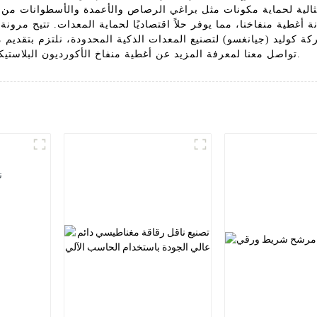
مثالية لحماية مكونات مثل براغي الرصاص والأعمدة والأسطوانات من ا
أغطية منفاخنا، مما يوفر حلاً اقتصاديًا لحماية المعدات. تتيح مرو
كة كوليد (جيانغسو) لتصنيع المعدات الذكية المحدودة، نلتزم بتقديم من
تواصل معنا لمعرفة المزيد عن أغطية منفاخ الأكورديون البلاستيكية المرنة وكيف يُمكنها أن تُفيد معداتك الصناعية.
ن