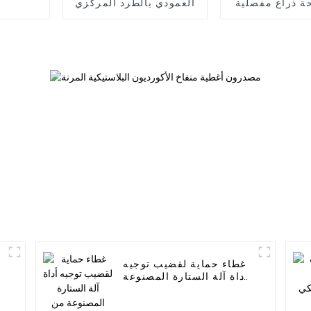
ة ذراع مفصلية
العمودي بالطرد المركزي
عم كابولي من
ألومنيوم
غطاء حماية لقضيب توجيه
أداة آلة الستارة المصنوعة
من الألومنيوم