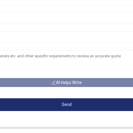
AI Helps Write
Send