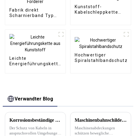
Kunststoff-
Fabrik direkt
Kabelschleppkette
Scharnierband Typ
mit
Späneförderer CNC-
Gewichtsbelastung
Förderer
Hochwertiger
Leichte
Spiralstahlbandschutz
Energieführungskette
aus Kunststoff
Verwandter Blog
Korrosionsbeständige Schleppketten: Eine zuverlässige Lösung
Maschinenbahnschilde und Faltenbälge
Der Schutz von Kabeln in
Maschinenabdeckungen
anspruchsvollen Umgebungen
schützen bewegliche