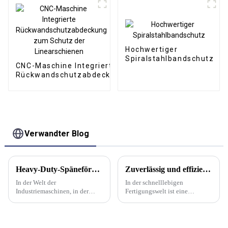
Hochwertiger
Spiralstahlbandschutz
CNC-Maschine Integrierte
Rückwandschutzabdeckung
zum Schutz der
Linearschienen
Verwandter Blog
Heavy-Duty-Späneförderung: Robuste Metallspäneförderer für anspruchsvolle Anwendungen
Zuverlässig und effizient: Leistungsstarke Kettenfördersysteme für optimiertes Materialhandling
In der Welt der
In der schnelllebigen
Industriemaschinen, in der
Fertigungswelt ist eine
Präzision und Effizienz oberste
effiziente Materialhandhabung
Priorität haben, ist die
entscheidend für maximale
Bedeutung eines zuverlässigen
Produktivität und minimale
Späneförderers unübersehbar.
Ausfallzeiten. Ob in