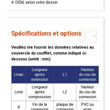
4. OEM, selon votre dessin.
03
Spécifications et options
Veuillez me fournir les données relatives au
couvercle du soufflet, comme indiqué ci-
dessous (unité : mm).
Longueur
Hauteur
Lmax
après
L1
du cou de
extension
connexion
Longueur
Hauteur
Lmin
après
L2
du cou de
compression
connexion
Fin de la
plaque de
PVC ou
d
connexion
connexion
acier