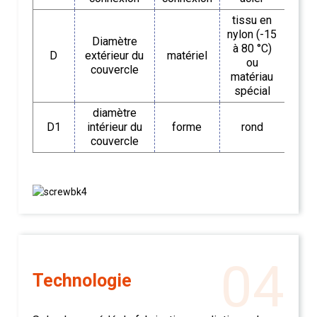
tissu en
nylon (-15
Diamètre
à 80 °C)
D
extérieur du
matériel
ou
couvercle
matériau
spécial
diamètre
D1
intérieur du
forme
rond
couvercle
04
Technologie