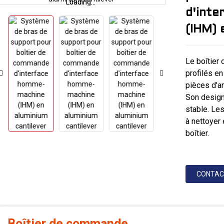
Loading...
Loading...
d'int
(IHM) 
Le boîtier
profilés en
pièces d'a
Son design
stable. Les
à nettoyer 
boîtier.
CONTAC
Boîtier de commande