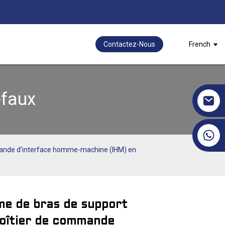
Contactez-Nous
French
-faux
+86 17351130120
mande d'interface homme-machine (IHM) en
e de bras de support
oîtier de commande