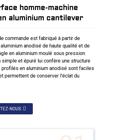
Loading...
Loading...
Loading...
Loading...
erface homme-machine
en aluminium cantilever
 de commande est fabriqué à partir de
 aluminium anodisé de haute qualité et de
ngle en aluminium moulé sous pression.
 simple et épuré lui confère une structure
 profilés en aluminium anodisé sont faciles
et permettent de conserver l'éclat du
TEZ-NOUS