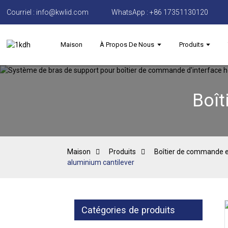
Courriel : info@kwlid.com
WhatsApp : +86 17351130120
Maison
À Propos De Nous
Produits
Boît
Maison
Produits
Boîtier de commande e
aluminium cantilever
Catégories de produits