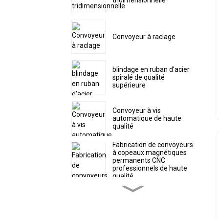
Convoyeur à raclage
blindage en ruban d'acier
spiralé de qualité
supérieure
Convoyeur à vis
automatique de haute
qualité
Fabrication de convoyeurs
à copeaux magnétiques
permanents CNC
professionnels de haute
qualité
Convoyeur à copeaux à
courroie articulée, livraison
directe d'usine, convoyeur
CNC