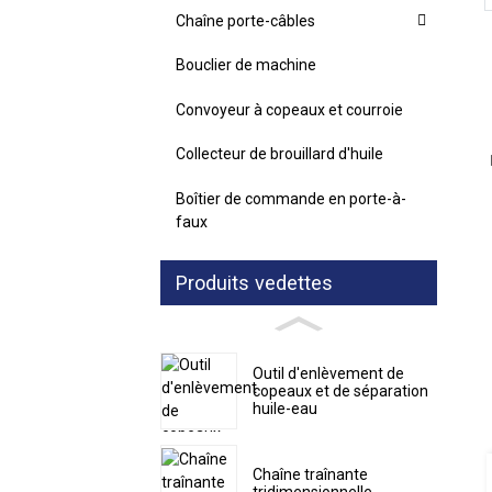
Loading...
Loading...
Chaîne porte-câbles
Bouclier de machine
Convoyeur à copeaux et courroie
Collecteur de brouillard d'huile
Boîtier de commande en porte-à-
faux
Produits vedettes
Outil d'enlèvement de
copeaux et de séparation
huile-eau
Chaîne traînante
tridimensionnelle