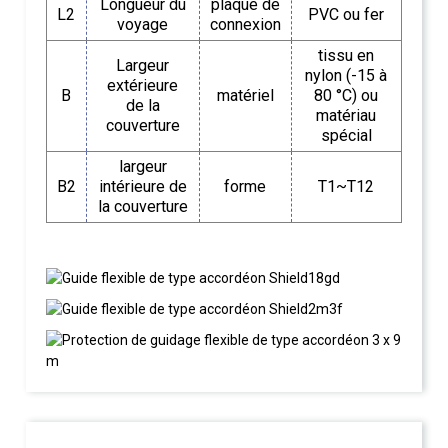
Longueur du
plaque de
L2
PVC ou fer
voyage
connexion
tissu en
Largeur
nylon (-15 à
extérieure
B
matériel
80 °C) ou
de la
matériau
couverture
spécial
largeur
B2
intérieure de
forme
T1~T12
la couverture