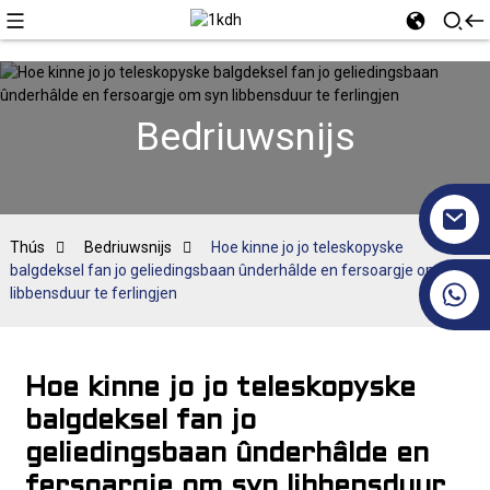
Bedriuwsnijs
Thús
Bedriuwsnijs
Hoe kinne jo jo teleskopyske
balgdeksel fan jo geliedingsbaan ûnderhâlde en fersoargje om syn
+86 17351130120
libbensduur te ferlingjen
Hoe kinne jo jo teleskopyske
balgdeksel fan jo
geliedingsbaan ûnderhâlde en
fersoargje om syn libbensduur