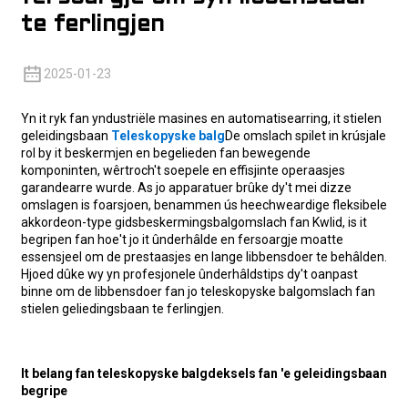
te ferlingjen
2025-01-23
Yn it ryk fan yndustriële masines en automatisearring, it stielen
geleidingsbaan
Teleskopyske balg
De omslach spilet in krúsjale
rol by it beskermjen en begelieden fan bewegende
komponinten, wêrtroch't soepele en effisjinte operaasjes
garandearre wurde. As jo ​​apparatuer brûke dy't mei dizze
omslagen is foarsjoen, benammen ús heechweardige fleksibele
akkordeon-type gidsbeskermingsbalgomslach fan Kwlid, is it
begripen fan hoe't jo it ûnderhâlde en fersoargje moatte
essensjeel om de prestaasjes en lange libbensdoer te behâlden.
Hjoed dûke wy yn profesjonele ûnderhâldstips dy't oanpast
binne om de libbensdoer fan jo teleskopyske balgomslach fan
stielen geliedingsbaan te ferlingjen.
It belang fan teleskopyske balgdeksels fan 'e geleidingsbaan
begripe