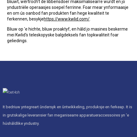
bliuwt, wêrtroch't de libbensdoer maksimalisearre wurdt en jo
yndustriële operaasjes soepel ferrinne. Foar mear ynformaasje
en om ús oanbod fan produkten fan hege kwaliteit te
ferkennen, besykje
https://www.kwlid.com/
.
Bliuw op 'e hichte, bliuw proaktyf, en hâld jo masines beskerme
mei Kwlid's teleskopyske balgdeksels fan topkwaliteit foar
geliedings.
It bedriuw yntegreart ûndersyk en ûntwikkeling, produksje en ferkeap. It is
in grutskalige leveransier fan meganisearre apparatueraccessoires yn 'e
húshâldlike yndustry.