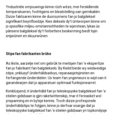
Yndustriële omjouwings kinne rûch wêze, mei ferskillende
temperatueren, fochtigens en bleatstelling oan gemikaliën.
Dizze faktoaren kinne de duorsumens fan jo balgdeksel
signifikant beynfloedzje. Kies deksels dy't ûntworpen binne om
jo spesifike miljeu-omstannichheden te wjerstean, lykas ús
pânsere balgdeksel dy't ferbettere beskerming biedt tsjin
snijwûnen en skuurwûnen.
Stipe fan fabrikanten brûke
As lêste, aarzelje net om gebrûk te meitsjen fan 'e ekspertize
fan jo fabrikant fan balgdeksels. By Kwlid biede wy wiidweidige
stipe, ynklusyf ûnderhâldsadvys, reparaasjetsjinsten en
ferfangende ûnderdielen. Us team fan yngenieurs is wijd oan it
garandearjen dat jo apparatuer optimaal funksjonearret.
Konklúzjend, it ûnderhâld fan jo teleskopyske balgdeksel fan 'e
stielen gidsbaan is gjin raketwittenskip, mar it fereasket wol
ynspanning en in bytsje kennis. Troch dizze profesjonele
ûnderhâldstips te folgjen, kinne jo derfoar soargje dat jo
teleskopyske balgdeksel fan 'e stielen gidsbaan yn topkondysje