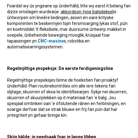
Foardat wy ús yngeane op ûnderhâld, litte wy earst it belang fan
dizze omslagen wurdearje.
akkordeon-type balgdeksel
is
ûntworpen om lineêre liedingen, assen en oare krityske
komponinten te beskermjen tsjin fersmoarging lykas stof, pún
en koelmiddel. It fleksibele, mar duorsume ûntwerp makket in
soepele, ûnbeheinde beweging mooglik, krúsjaal foar
tapassingen yn
CNC-masine
s, robotika en
automatisearringssystemen.
Regelmjittige ynspeksje: De earste ferdigeningsline
Regelmjittige ynspeksjes binne de hoekstien fan proaktyf
ûnderhâld. Plan routinekontrôles om alle iere tekens fan
slijtage, skuorren of skea te identifisearjen. Sykje nei skuorren,
skuorren of skuurplekken op it materiaal fan 'e balg. Jou
spesjaal omtinken oan 'e ôfslutende rânen en ferbiningen, en
soargje derfoar dat se strak bliuwe en frij fan pún dat har
yntegriteit yn gefaar bringe kin.
Skjin hâlde: in needsaak foar in lange libben