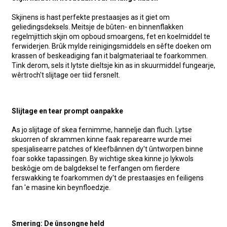
Skjinens is hast perfekte prestaasjes as it giet om
geliedingsdeksels. Meitsje de bûten- en binnenflakken
regelmjittich skjin om opboud smoargens, fet en koelmiddel te
ferwiderjen. Brûk mylde reinigingsmiddels en sêfte doeken om
krassen of beskeadiging fan it balgmateriaal te foarkommen.
Tink derom, sels it lytste dieltsje kin as in skuurmiddel fungearje,
wêrtroch't slijtage oer tiid fersnelt.
Slijtage en tear prompt oanpakke
As jo ​​slijtage of skea fernimme, hannelje dan fluch. Lytse
skuorren of skrammen kinne faak reparearre wurde mei
spesjalisearre patches of kleefbânnen dy't ûntworpen binne
foar sokke tapassingen. By wichtige skea kinne jo lykwols
beskôgje om de balgdeksel te ferfangen om fierdere
ferswakking te foarkommen dy't de prestaasjes en feiligens
fan 'e masine kin beynfloedzje.
Smering: De ûnsongne held