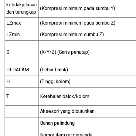
ketidakjelasan
(Kompresi minimum pada sumbu Y)
dan terungkap
LZmax
(Kompresi minimum pada sumbu Z)
LZmin
(Kompresi minimum sumbu Z)
S
(X/Y/Z) (Garis penutup)
DI DALAM
(Lebar balok)
H
(Tinggi kolom)
T
Ketebalan balok/kolom
Aksesori yang dibutuhkan
Bahan pelindung
Nomor item rel pemandu