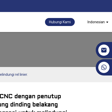
Hubungi Kami
Indonesian
+86 17351130120
ndungi rel linier.
 CNC dengan penutup
Loading...
Loading...
Loading...
Loading...
ung dinding belakang