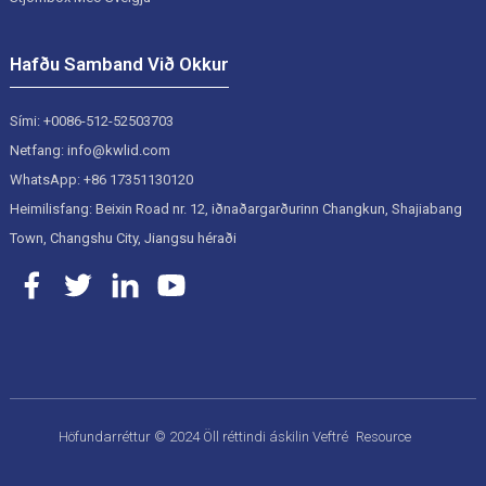
Hafðu Samband Við Okkur
Sími: +0086-512-52503703
Netfang: info@kwlid.com
WhatsApp: +86 17351130120
Heimilisfang: Beixin Road nr. 12, iðnaðargarðurinn Changkun, Shajiabang
Town, Changshu City, Jiangsu héraði
Höfundarréttur © 2024 Öll réttindi áskilin
Veftré
Resource