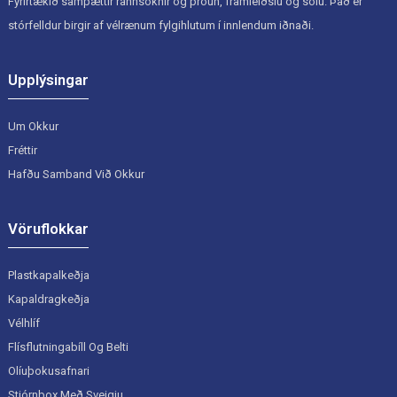
Fyrirtækið samþættir rannsóknir og þróun, framleiðslu og sölu. Það er
stórfelldur birgir af vélrænum fylgihlutum í innlendum iðnaði.
Upplýsingar
Um Okkur
Fréttir
Hafðu Samband Við Okkur
Vöruflokkar
Plastkapalkeðja
Kapaldragkeðja
Vélhlíf
Flísflutningabíll Og Belti
Olíuþokusafnari
Stjórnbox Með Sveigju