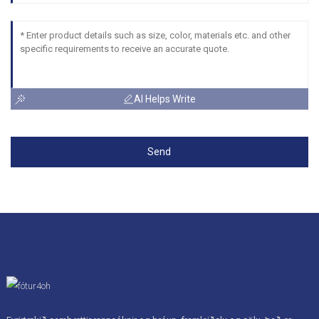
AI Helps Write
Send