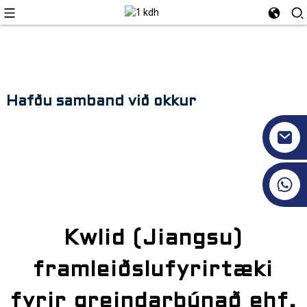
Hafðu samband við okkur
+86 17351130120
Kwlid (Jiangsu)
framleiðslufyrirtæki
fyrir greindarbúnað ehf.