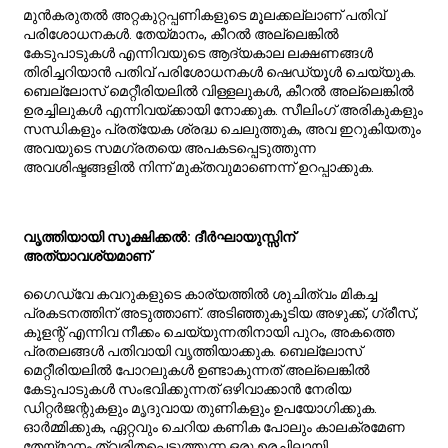
മുൻകരുതൽ അറ്റകുറ്റപ്പണികളുടെ മൂലക്കല്ലാണ് പതിവ്
പരിശോധനകൾ. തേയ്മാനം, കീറൽ അല്ലെങ്കിൽ
കേടുപാടുകൾ എന്നിവയുടെ ആദ്യകാല ലക്ഷണങ്ങൾ
തിരിച്ചറിയാൻ പതിവ് പരിശോധനകൾ ഷെഡ്യൂൾ ചെയ്യുക.
ബെല്ലോസ് മെറ്റീരിയലിൽ വിള്ളലുകൾ, കീറൽ അല്ലെങ്കിൽ
ഉരച്ചിലുകൾ എന്നിവയ്ക്കായി നോക്കുക. സീലിംഗ് അരികുകളും
സന്ധികളും പ്രത്യേക ശ്രദ്ധ ചെലുത്തുക, അവ ഇറുകിയതും
അവയുടെ സമഗ്രതയെ അപകടപ്പെടുത്തുന്ന
അവശിഷ്ടങ്ങളിൽ നിന്ന് മുക്തവുമാണെന്ന് ഉറപ്പാക്കുക.
വൃത്തിയായി സൂക്ഷിക്കൽ: ദീർഘായുസ്സിന്
അത്യാവശ്യമാണ്
ഗൈഡ്‌വേ കവറുകളുടെ കാര്യത്തിൽ ശുചിത്വം മികച്ച
പ്രകടനത്തിന് അടുത്താണ്. അടിഞ്ഞുകൂടിയ അഴുക്ക്, ഗ്രീസ്,
കൂളന്റ് എന്നിവ നീക്കം ചെയ്യുന്നതിനായി പുറം, അകത്തെ
പ്രതലങ്ങൾ പതിവായി വൃത്തിയാക്കുക. ബെല്ലോസ്
മെറ്റീരിയലിൽ പോറലുകൾ ഉണ്ടാകുന്നത് അല്ലെങ്കിൽ
കേടുപാടുകൾ സംഭവിക്കുന്നത് ഒഴിവാക്കാൻ നേരിയ
ഡിറ്റർജന്റുകളും മൃദുവായ തുണികളും ഉപയോഗിക്കുക.
ഓർമ്മിക്കുക, ഏറ്റവും ചെറിയ കണിക പോലും കാലക്രമേണ
തേയ്മാനം ത്വരിതപ്പെടുത്തുന്ന ഒരു ഉരച്ചിലായി