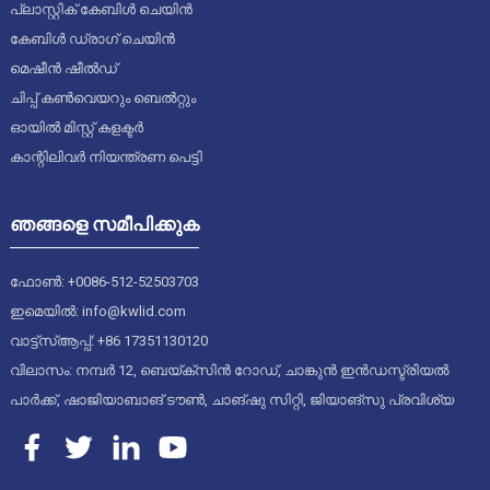
പ്ലാസ്റ്റിക് കേബിൾ ചെയിൻ
കേബിൾ ഡ്രാഗ് ചെയിൻ
മെഷീൻ ഷീൽഡ്
ചിപ്പ് കൺവെയറും ബെൽറ്റും
ഓയിൽ മിസ്റ്റ് കളക്ടർ
കാന്റിലിവർ നിയന്ത്രണ പെട്ടി
ഞങ്ങളെ സമീപിക്കുക
ഫോൺ: +0086-512-52503703
ഇമെയിൽ: info@kwlid.com
വാട്ട്‌സ്ആപ്പ്: +86 17351130120
വിലാസം: നമ്പർ 12, ബെയ്ക്സിൻ റോഡ്, ചാങ്കുൻ ഇൻഡസ്ട്രിയൽ
പാർക്ക്, ഷാജിയാബാങ് ടൗൺ, ചാങ്ഷു സിറ്റി, ജിയാങ്സു പ്രവിശ്യ