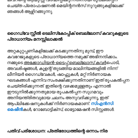
ചെയ്ത പ്രൊഫഷണൽ മെയിന്റനൻസ് നുറുങ്ങുകളിലേക്ക്
ഞങ്ങൾ ആഴ്ന്നിറങ്ങുന്നു.
ഗൈഡ്‌വേ സ്റ്റീൽ ടെലിസ്‌കോപ്പിക് ബെല്ലോസ് കവറുകളുടെ
പ്രാധാന്യം മനസ്സിലാക്കൽ
അറ്റകുറ്റപ്പണികളിലേക്ക് കടക്കുന്നതിനു മുമ്പ്, ഈ
കവറേജുകളുടെ പ്രാധാന്യത്തെ നമുക്ക് അഭിനന്ദിക്കാം.
നമ്മുടെ
അക്കോഡിയൻ-ടൈപ്പ് ബെല്ലോസ് കവർ
പൊടി,
അവശിഷ്ടങ്ങൾ, കൂളന്റ് തുടങ്ങിയ മാലിന്യങ്ങളിൽ നിന്ന്
ലീനിയർ ഗൈഡ്‌വേകൾ, ഷാഫ്റ്റുകൾ, മറ്റ് നിർണായക
ഘടകങ്ങൾ എന്നിവ സംരക്ഷിക്കുന്നതിനാണ് ഇത് രൂപകൽപ്പന
ചെയ്തിരിക്കുന്നത്. ഇതിന്റെ വഴക്കമുള്ളതും എന്നാൽ
ഈടുനിൽക്കുന്നതുമായ രൂപകൽപ്പന സുഗമവും
അനിയന്ത്രിതവുമായ ചലനം അനുവദിക്കുന്നു, ഇത്
ആപ്ലിക്കേഷനുകൾക്ക് നിർണായകമാണ്.
സിഎൻസി
മെഷീൻ
കൾ, റോബോട്ടിക്സ്, ഓട്ടോമേഷൻ സിസ്റ്റങ്ങൾ.
പതിവ് പരിശോധന: പ്രതിരോധത്തിന്റെ ഒന്നാം നിര