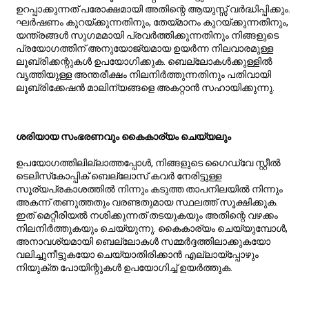
ഉറപ്പാക്കുന്നത് പരോക്ഷമായി അതിന്റെ ആയുസ്സ് വർദ്ധിപ്പിക്കും.
ഘർഷണം കുറയ്ക്കുന്നതിനും, തേയ്മാനം കുറയ്ക്കുന്നതിനും,
യന്ത്രങ്ങൾ സുഗമമായി പ്രവർത്തിക്കുന്നതിനും നിങ്ങളുടെ
പ്രയോഗത്തിന് അനുയോജ്യമായ ഉയർന്ന നിലവാരമുള്ള
ലൂബ്രിക്കന്റുകൾ ഉപയോഗിക്കുക. ബെല്ലോകൾക്കുള്ളിൽ
വൃത്തിയുള്ള അന്തരീക്ഷം നിലനിർത്തുന്നതിനും പതിവായി
ലൂബ്രിക്കേഷൻ മാലിന്യങ്ങളെ അകറ്റാൻ സഹായിക്കുന്നു.
ശരിയായ സംഭരണവും കൈകാര്യം ചെയ്യലും
ഉപയോഗത്തിലില്ലാത്തപ്പോൾ, നിങ്ങളുടെ ഗൈഡ്‌വേ സ്റ്റീൽ
ടെലിസ്‌കോപ്പിക് ബെല്ലോസ് കവർ നേരിട്ടുള്ള
സൂര്യപ്രകാശത്തിൽ നിന്നും കടുത്ത താപനിലയിൽ നിന്നും
അകന്ന് തണുത്തതും വരണ്ടതുമായ സ്ഥലത്ത് സൂക്ഷിക്കുക.
ഇത് മെറ്റീരിയൽ നശിക്കുന്നത് തടയുകയും അതിന്റെ വഴക്കം
നിലനിർത്തുകയും ചെയ്യുന്നു. കൈകാര്യം ചെയ്യുമ്പോൾ,
അനാവശ്യമായി ബെല്ലോകൾ സമ്മർദ്ദത്തിലാക്കുകയോ
വലിച്ചുനീട്ടുകയോ ചെയ്യാതിരിക്കാൻ എല്ലായ്പ്പോഴും
നിയുക്ത പോയിന്റുകൾ ഉപയോഗിച്ച് ഉയർത്തുക.