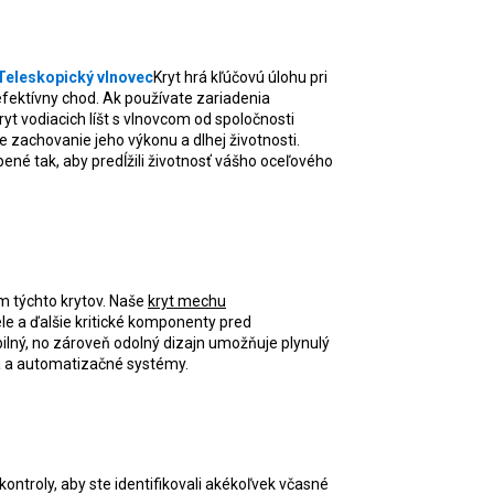
Teleskopický vlnovec
Kryt hrá kľúčovú úlohu pri
fektívny chod. Ak používate zariadenia
yt vodiacich líšt s vlnovcom od spoločnosti
e zachovanie jeho výkonu a dlhej životnosti.
ené tak, aby predĺžili životnosť vášho oceľového
m týchto krytov. Naše
kryt mechu
dele a ďalšie kritické komponenty pred
bilný, no zároveň odolný dizajn umožňuje plynulý
ka a automatizačné systémy.
ontroly, aby ste identifikovali akékoľvek včasné