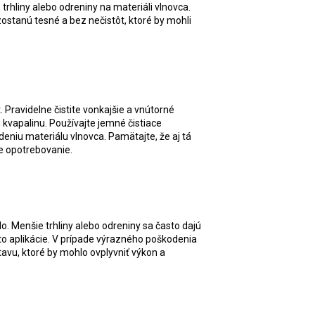
trhliny alebo odreniny na materiáli vlnovca.
ostanú tesné a bez nečistôt, ktoré by mohli
. Pravidelne čistite vonkajšie a vnútorné
 kvapalinu. Používajte jemné čistiace
deniu materiálu vlnovca. Pamätajte, že aj tá
e opotrebovanie.
. Menšie trhliny alebo odreniny sa často dajú
to aplikácie. V prípade výrazného poškodenia
tavu, ktoré by mohlo ovplyvniť výkon a