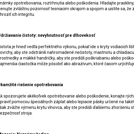
námky opotrebovania, roztrhnutia alebo poškodenia. Hľadajte praskliny, 
enujte zvláštnu pozornosť tesniacim okrajom a spojom a uistite sa, že z
hroziť ich integritu.
držiavanie čistoty: nevyhnutnosť pre dlhovekosť
istota je hneď vedľa perfektného výkonu, pokiaľ ide o kryty vodiacich líšt
ovrchy, aby ste odstránili nahromadené nečistoty, mastnotu a chladiacu
rostriedky a mäkké handričky, aby ste predišli poškriabaniu alebo poško
ajmenšia čiastočka môže pôsobiť ako abrazívum, ktoré časom urýchľuj
kamžité riešenie opotrebovania
k spozorujete akékoľvek opotrebovanie alebo poškodenie, konajte rýchlo
praviť pomocou špeciálnych záplat alebo lepiacie pásky určené na také
šak zvážte výmenu krytu vlnovca, aby ste predišli ďalšiemu zhoršeniu s
ezpečnosť stroja.