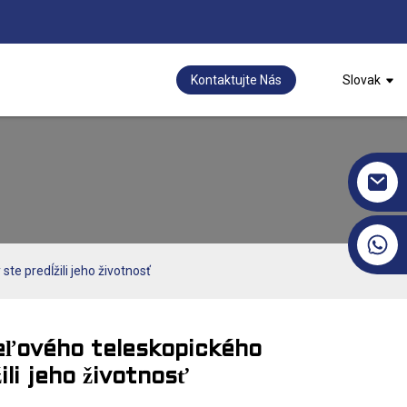
Kontaktujte Nás
Slovak
+86 17351130120
ste predĺžili jeho životnosť
ceľového teleskopického
ili jeho životnosť