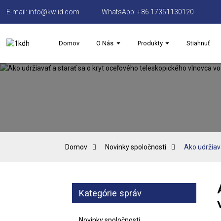
E-mail: info@kwlid.com
WhatsApp: +86 17351130120
Domov
O Nás
Produkty
Stiahnuť
Domov
Novinky spoločnosti
Ako udržiava
Kategórie správ
Novinky spoločnosti