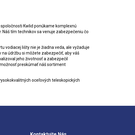
 V spoločnosti Kwlid ponúkame komplexnú
v. Náš tím technikov sa venuje zabezpečeniu čo
vodiacej lišty nie je žiadna veda, ale vyžaduje
ov na údržbu si môžete zabezpečiť, aby váš
malizoval jeho životnosť a zabezpečil
a možnosť preskúmať náš sortiment
vysokokvalitných oceľových teleskopických
Kontaktujte Nás