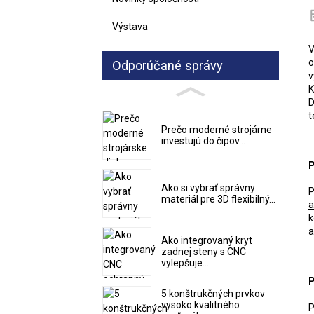
Výstava
V
o
Odporúčané správy
v
K
D
t
Prečo moderné strojárne
investujú do čipov...
P
Ako si vybrať správny
P
materiál pre 3D flexibilný...
a
k
a
Ako integrovaný kryt
zadnej steny s CNC
vylepšuje...
P
5 konštrukčných prvkov
vysoko kvalitného
P