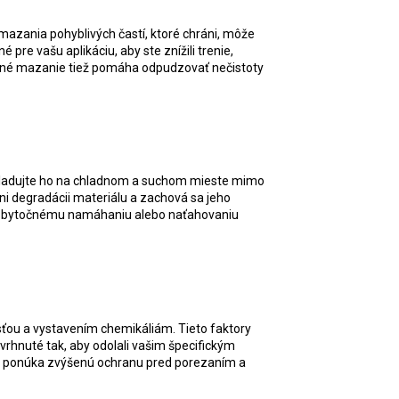
azania pohyblivých častí, ktoré chráni, môže
pre vašu aplikáciu, aby ste znížili trenie,
delné mazanie tiež pomáha odpudzovať nečistoty
 skladujte ho na chladnom a suchom mieste mimo
i degradácii materiálu a zachová sa jeho
išli zbytočnému namáhaniu alebo naťahovaniu
sťou a vystavením chemikáliám. Tieto faktory
vrhnuté tak, aby odolali vašim špecifickým
rý ponúka zvýšenú ochranu pred porezaním a