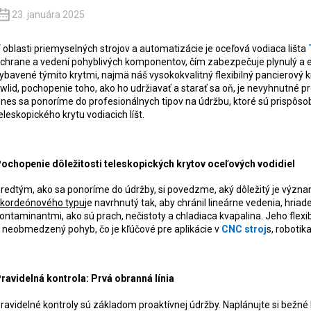
23. januára 2025
 oblasti priemyselných strojov a automatizácie je oceľová vodiaca lišta
chrane a vedení pohyblivých komponentov, čím zabezpečuje plynulý a e
ybavené týmito krytmi, najmä náš vysokokvalitný flexibilný pancierový kr
wlid, pochopenie toho, ako ho udržiavať a starať sa oň, je nevyhnutné pr
nes sa ponoríme do profesionálnych tipov na údržbu, ktoré sú prispôsob
eleskopického krytu vodiacich líšt.
ochopenie dôležitosti teleskopických krytov oceľových vodidiel
redtým, ako sa ponoríme do údržby, si povedzme, aký dôležitý je význa
kordeónového typu
je navrhnutý tak, aby chránil lineárne vedenia, hria
ontaminantmi, ako sú prach, nečistoty a chladiaca kvapalina. Jeho flexi
 neobmedzený pohyb, čo je kľúčové pre aplikácie v
CNC stroj
s, roboti
ravidelná kontrola: Prvá obranná línia
ravidelné kontroly sú základom proaktívnej údržby. Naplánujte si bežné k