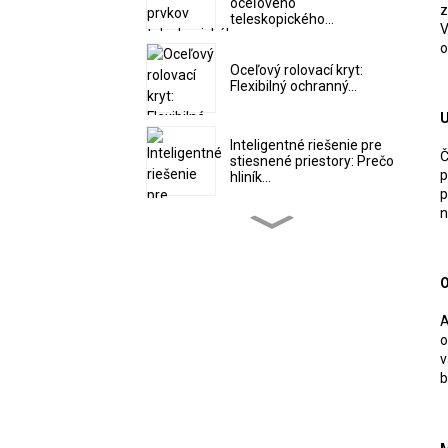
oceľového
z
teleskopického...
V
o
Oceľový rolovací kryt:
Flexibilný ochranný...
U
Inteligentné riešenie pre
Č
stiesnené priestory: Prečo
p
hliník...
p
n
5 kľúčových vlastností
odolných krytov mechov
na akordeón
O
Priemyselné aplikácie
A
špirálových oceľových
o
pások...
v
b
Ako si vybrať správny
plastový nosič káblov...