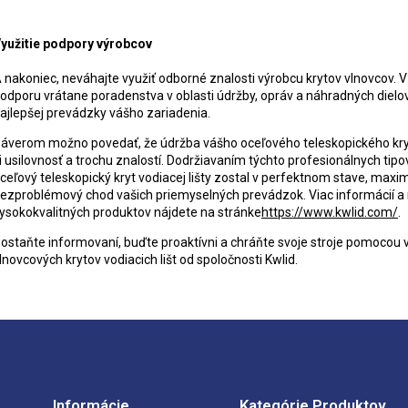
yužitie podpory výrobcov
 nakoniec, neváhajte využiť odborné znalosti výrobcu krytov vlnovcov.
odporu vrátane poradenstva v oblasti údržby, opráv a náhradných dielo
ajlepšej prevádzky vášho zariadenia.
áverom možno povedať, že údržba vášho oceľového teleskopického krytu 
i usilovnosť a trochu znalostí. Dodržiavaním týchto profesionálnych tip
ceľový teleskopický kryt vodiacej lišty zostal v perfektnom stave, maxi
ezproblémový chod vašich priemyselných prevádzok. Viac informácií 
ysokokvalitných produktov nájdete na stránke
https://www.kwlid.com/
.
ostaňte informovaní, buďte proaktívni a chráňte svoje stroje pomocou 
lnovcových krytov vodiacich lišt od spoločnosti Kwlid.
Informácie
Kategórie Produktov