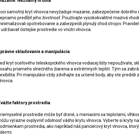
azanie: Neznámy hrdina
oci samotný kryt vlnovca nevyžaduje mazanie, zabezpečenie dobrého m
epriamo predĺžiť jeho životnosť. Používajte vysokokvalitné mazivá vhodné 
inimalizovali opotrebovanie a zabezpečili plynulý chod strojov. Pravi
 udržiavať čistejšie prostredie vo vnútri vlnovca.
právne skladovanie a manipulácia
eď kryt oceľového teleskopického vlnovca vodiacej lišty nepoužívate,
osahu priameho slnečného žiarenia a extrémnych teplôt. Tým sa zabrán
lexibilita. Pri manipulácii vždy zdvíhajte za určené body, aby ste pred
lnovca.
vážte faktory prostredia
riemyselné prostredie môže byť drsné, s meniacimi sa teplotami, vlhko
ôžu výrazne ovplyvniť odolnosť vášho krytu vlnovca. Vyberte si kryty na
odmienkam prostredia, ako napríklad náš pancierový kryt vlnovca, kto
dermi.