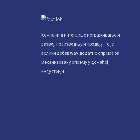
Компанија интегрише истраживање и
развој, производњу и продају. То је
велики добављач додатне опреме за
механизовану опрему у домаћој
индустрији.