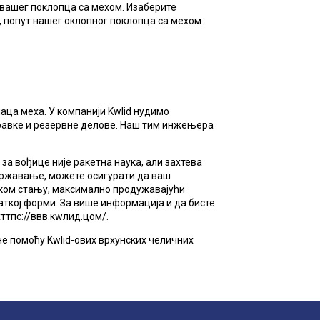
 вашег поклопца са мехом. Изаберите
 попут нашег оклопног поклопца са мехом
паца меха. У компанији Kwlid нудимо
правке и резервне делове. Наш тим инжењера
а вођице није ракетна наука, али захтева
државање, можете осигурати да ваш
ском стању, максимално продужавајући
аткој форми. За више информација и да бисте
хттпс://ввв.кwлид.цом/
.
е помоћу Kwlid-ових врхунских челичних