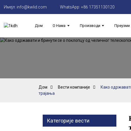
Имејл: info@kwlid.com
WhatsApp: +86 17351130120
Дом
О Нама
Производи
Преузми
Дом
Вести компаније
Како одржавати
трајања
Категорије вести