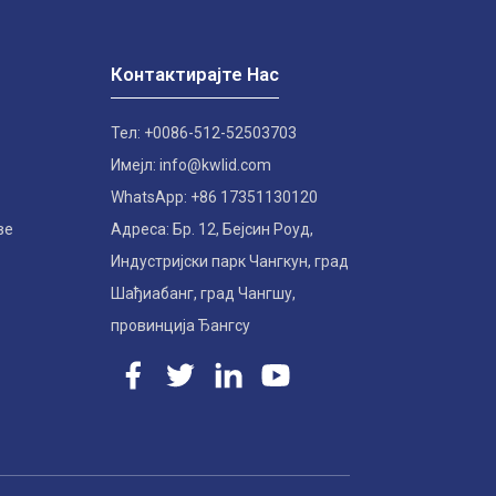
Контактирајте Нас
Тел: +0086-512-52503703
Имејл: info@kwlid.com
WhatsApp: +86 17351130120
ве
Адреса: Бр. 12, Бејсин Роуд,
Индустријски парк Чангкун, град
Шађиабанг, град Чангшу,
провинција Ђангсу