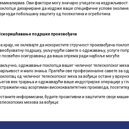
емикалијама. Ови фактори могу значајно утицати на издржљивост
оклопце дизајниране да издрже ваше специфичне услове околине,
оји нуди побољшану заштиту од посекотина и огреботина.
Искоришћавање подршке произвођача
а крају, не оклевајте да искористите стручност произвођача покло
веобухватну подршку, укључујући савете о одржавању, услуге по
е посвећен осигуравању да ваша опрема ради најбоље могуће.
акључно, одржавање поклопца вашег челичног телескопског меха з
арљивост и мало знања. Пратећи ове професионалне савете за о
оклопац од челичног телескопског меха за вођице остане у врхун
егов век трајања и одржавајући ваше индустријске операције у гл
стражили наш асортиман висококвалитетних производа, посетите
станите информисани, будите проактивни и заштитите своје машин
елескопских мехова за вођице.