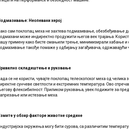
одмазивање: Неопевани херој
ако сам поклопац меха не захтева подмазивање, обезбеђивање да
одмазани може индиректно продужити његов век трајања. Корист
ашу примену како бисте смањили трење, минимизирали хабање и 
одмазивање такође помаже у одбијању загађивача, одржавајући ч
Правилно складиштење и руковање
ада се не користи, чувајте поклопац телескопског меха од челика 
иректне сунчеве светлости и екстремних температура. Ово спреча
егову флексибилност. Приликом руковања, увек подижите за пред
апрезање или истезање меха.
змите у обзир факторе животне средине
ндустријска окружења могу бити сурова, са различитим темпера