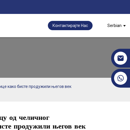
Контактирајте Нас
Serbian
+86 17351130120
ђице како бисте продужили његов век
цу од челичног
исте продужили његов век