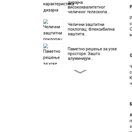
дизајна
Р
висококвалитетног
челичног телескопа...
Р
с
Челични заштитни
О
поклопац: Флексибилна
заштита...
м
Паметно решење за уске
просторе: Зашто
О
алуминијум...
Ч
5 кључних
с
карактеристика
К
издржљивих навлака за
ч
мехове хармонике
Индустријске примене
спиралних челичних
трака...
А
п
Како одабрати прави
з
пластични носач
у