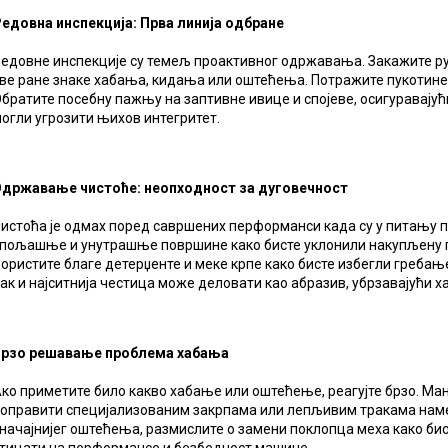
едовна инспекција: Прва линија одбране
едовне инспекције су темељ проактивног одржавања. Закажите р
ве ране знаке хабања, кидања или оштећења. Потражите пукотине,
братите посебну пажњу на заптивне ивице и спојеве, осигуравајући
огли угрозити њихов интегритет.
државање чистоће: неопходност за дуговечност
истоћа је одмах поред савршених перформанси када су у питању 
пољашње и унутрашње површине како бисте уклонили накупљену п
ористите благе детерџенте и меке крпе како бисте избегли гребањ
ак и најситнија честица може деловати као абразив, убрзавајући 
Брзо решавање проблема хабања
ко приметите било какво хабање или оштећење, реагујте брзо. Ма
оправити специјализованим закрпама или лепљивим тракама наме
начајнијег оштећења, размислите о замени поклопца меха како би
тицати на перформансе и безбедност машине.