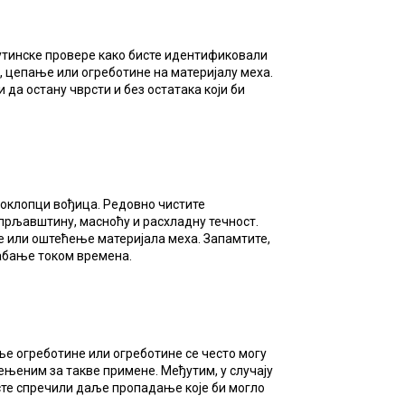
утинске провере како бисте идентификовали
 цепање или огреботине на материјалу меха.
 да остану чврсти и без остатака који би
поклопци вођица. Редовно чистите
рљавштину, масноћу и расхладну течност.
е или оштећење материјала меха. Запамтите,
хабање током времена.
ње огреботине или огреботине се често могу
њеним за такве примене. Међутим, у случају
сте спречили даље пропадање које би могло