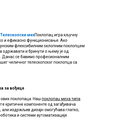
Телескопски мех
Поклопац игра кључну
тко и ефикасно функционисање. Ако
хунским флексибилним оклопним поклопцем
га одржавати и бринути о њему је од
и. Данас се бавимо професионалним
ег челичног телескопског поклопца са
а за вођице
ј ових поклопаца. Наш
поклопац меха типа
уге критичне компоненте од загађивача
, али издржљив дизајн омогућава глатко,
 роботика и системи аутоматизације.