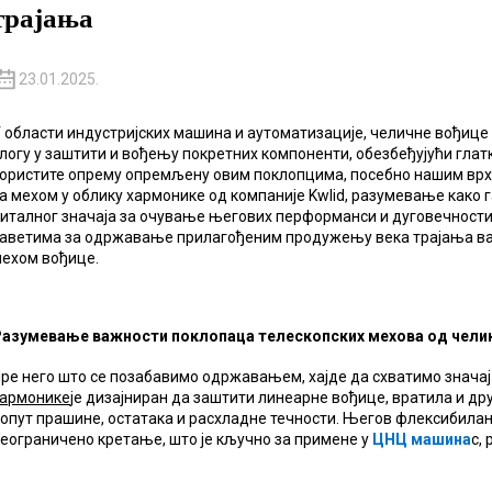
трајања
23.01.2025.
 области индустријских машина и аутоматизације, челичне вођице
логу у заштити и вођењу покретних компоненти, обезбеђујући гла
ористите опрему опремљену овим поклопцима, посебно нашим вр
а мехом у облику хармонике од компаније Kwlid, разумевање како 
италног значаја за очување његових перформанси и дуговечност
аветима за одржавање прилагођеним продужењу века трајања ваш
ехом вођице.
азумевање важности поклопаца телескопских мехова од челик
ре него што се позабавимо одржавањем, хајде да схватимо знача
армонике
је дизајниран да заштити линеарне вођице, вратила и др
опут прашине, остатака и расхладне течности. Његов флексибилан
еограничено кретање, што је кључно за примене у
ЦНЦ машина
с,