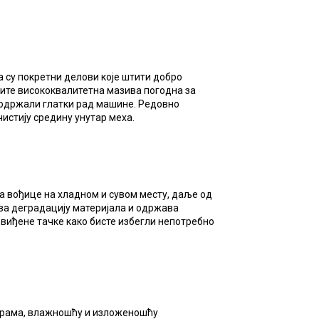
 су покретни делови које штити добро
ите висококвалитетна мазива погодна за
одржали глатки рад машине. Редовно
истију средину унутар меха.
за вођице на хладном и сувом месту, даље од
ва деградацију материјала и одржава
виђене тачке како бисте избегли непотребно
турама, влажношћу и изложеношћу