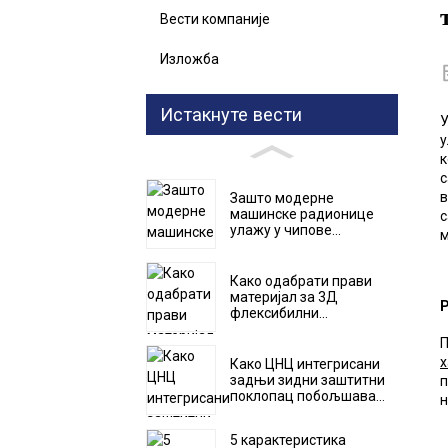
Вести компаније
Изложба
Истакнуте вести
У
у
к
с
в
Зашто модерне
машинске радионице
с
улажу у чипове...
м
Како одабрати прави
материјал за 3Д
Р
флексибилни...
П
х
Како ЦНЦ интегрисани
задњи зидни заштитни
п
поклопац побољшава...
н
5 карактеристика