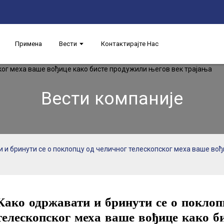
Примена
Вести
Контактирајте Нас
Вести компаније
 и бринути се о поклопцу од челичног телескопског меха ваше во
Како одржавати и бринути се о поклоп
телескопског меха ваше вођице како б