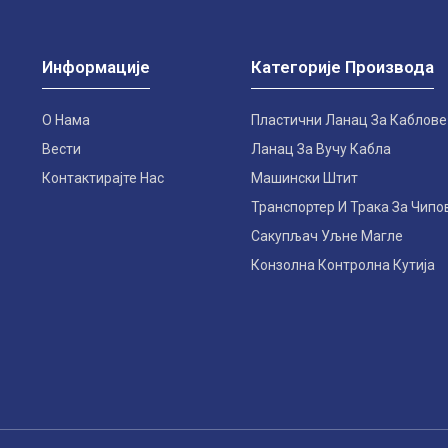
Информације
Категорије Производа
О Нама
Пластични Ланац За Каблове
Вести
Ланац За Вучу Кабла
Контактирајте Нас
Машински Штит
Транспортер И Трака За Чипо
Сакупљач Уљне Магле
Конзолна Контролна Кутија