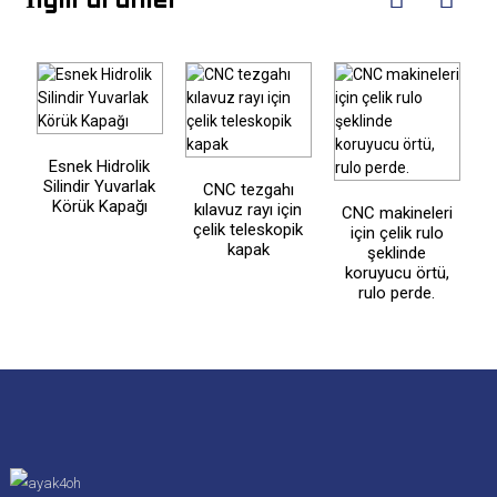
İlgili ürünler
Esnek Hidrolik
Silindir Yuvarlak
CNC tezgahı
Körük Kapağı
kılavuz rayı için
CNC makineleri
çelik teleskopik
için çelik rulo
kapak
şeklinde
C
koruyucu örtü,
d
rulo perde.