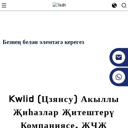
Безнең белән элемтәгә керегез
+86 17351130120
Kwlid (Цзянсу) Акыллы
Җиһазлар Җитештерү
Компаниясе, ҖЧҖ