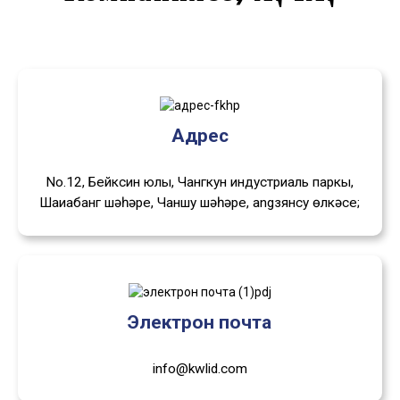
Адрес
No.12, Бейксин юлы, Чангкун индустриаль паркы,
Шаҗиабанг шәһәре, Чаншу шәһәре, angзянсу өлкәсе;
Электрон почта
info@kwlid.com