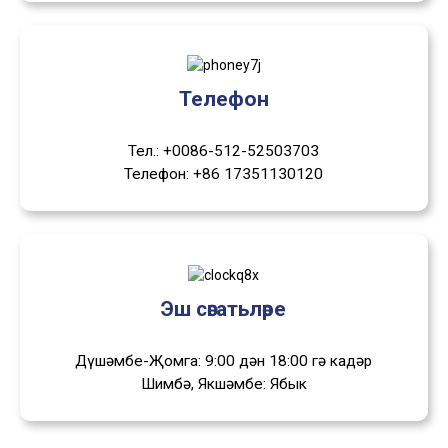
Телефон
Тел.: +0086-512-52503703
Телефон: +86 17351130120
Эш сәгатьләре
Дүшәмбе-Җомга: 9:00 дән 18:00 гә кадәр
Шимбә, Якшәмбе: Ябык