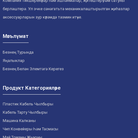
Компания тикшеренүләр һәм эшләнмәләр, җитештерү һәм сатуны
берләштерә. Ул эчке сәнәгатьтә механикалаштырылган җиһазлар
аксессуарларын зур күләмдә тәэмин итүче.
Мәгълүмат
Безнең Турында
Яңалыклар
Безнең Белән Элемтәгә Керегез
Продукт Категорияләре
Пластик Кабель Чылбыры
Кабель Тарту Чылбыры
Машина Калканы
Чип Конвейеры Һәм Тасмасы
Май Томаны Җыючы