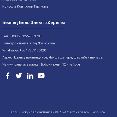
Консоль Контроль Тартмасы
Безнең Белән Элемтәгә Керегез
Тел.: +0086-512-52503703
Электрон почта: info@kwlid.com
Whatsapp: +86 17351130120
Адрес: Цзянсу провинциясе, Чаншу шәһәре, Шацзябан шәһәре,
Чанкун сәнәгать паркы, Бэйсин юлы, 12 нче йорт
Барлык хокуклар сакланган © 2024
Сайт картасы
Resource