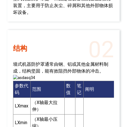
装置，主要用于防止灰尘、碎屑和其他外部物体损
坏设备。
02
结构
墙式机器防护罩通常由钢、铝或其他金属材料制
成，结构坚固，能有效阻挡外部物体的冲击。
参数代
数
笔
范围
阐明
码
值
记
（X轴最大拉
LXmax
伸）
（X轴最小压
LXmin
缩）