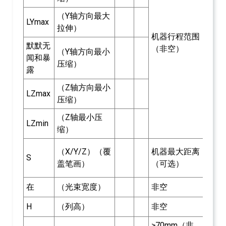
（Y轴方向最大
LYmax
拉伸）
机器行程范围
默默无
（非空）
（Y轴方向最小
闻和暴
压缩）
露
（Z轴方向最小
LZmax
压缩）
（Z轴最小压
LZmin
缩）
（X/Y/Z）（覆
机器最大距离
S
盖笔画）
（可选）
在
（光束宽度）
非空
H
（列高）
非空
≥70mm（非