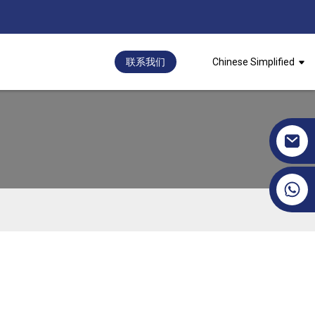
联系我们
Chinese Simplified
+86 17351130120