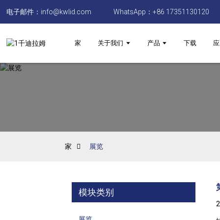
电子邮件：info@kwlid.com
WhatsApp：+86 17351130120
家
关于我们
产品
下载
应
家
展览
模块类别
展览