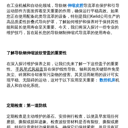
在工业机械和自动化领域，导轨钢
伸缩皮腔
导流罩在保护和引导
运动部件方面发挥着至关重要的作用，确保运行平稳高效。如果
您正在使用配备此类导流罩的设备，特别是我们Kwlid公司生产的
高品质柔性折叠式导向护罩，了解如何维护和保养对于保持其性
能和延长使用寿命至关重要。今天，我们将深入探讨一些专业的
维护技巧，旨在延长您的导轨钢制伸缩式导流罩的使用寿命。
了解导轨钢伸缩波纹管盖的重要性
在深入探讨维护保养之前，让我们先来了解一下这些盖子的重要
性。
手风琴式风箱盖
旨在保护线性导轨、轴和其他关键部件免受
灰尘、碎屑和冷却液等污染物的侵害。其灵活而耐用的设计可实
现平稳、无阻碍的运动，这对于以下应用至关重要：
数控机床
机
器人和自动化系统。
定期检查：第一道防线
定期检查是主动维护的基石。安排例行检查，以便及早发现任何
磨损、撕裂或损坏迹象。检查波纹管材料是否有裂纹、撕裂或磨
损。特别注意密封边缘和接头，确保它们保持紧密，并且没有可