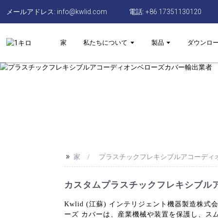
メールアドレス: info@kwlid.com
電話: +86 17351130120
家
私たちについて
製品
ダウンロ
>>
家
プラスチックフレキシブルアコーディ
カスタムプラスチックフレキシブル
Kwlid (江蘇) インテリジェント機器製造
ーズ カバーは、産業機械や装置を保護し、ス