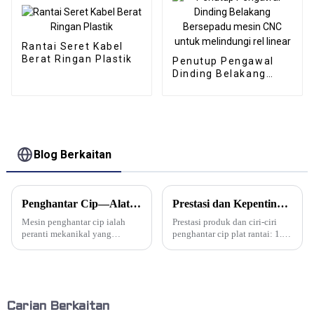
Rantai Seret Kabel
Berat Ringan Plastik
Penutup Pengawal
Dinding Belakang
Bersepadu mesin CNC
untuk melindungi rel
linear
Blog Berkaitan
Penghantar Cip—Alat Berkuasa Untuk Pengangkutan dan Kitar Semula Bahan Sisa
Prestasi dan Kepentingan Penggunaan Alat Mesin penghantar cip plat rantai ?
Mesin penghantar cip ialah
Prestasi produk dan ciri-ciri
peranti mekanikal yang
penghantar cip plat rantai: 1. Ia
digunakan khas untuk
boleh mengendalikan pelbagai
mengumpul pelbagai sekerap
jenis cip; Ia juga boleh
logam dan bukan logam yang
digunakan sebagai alat
dihasilkan oleh mesin dan
penghantar untuk bahagian
memindahkan sekerap ke
kecil setem dan jeti sejuk ...
kenderaan pengumpulan. Yang
Carian Berkaitan