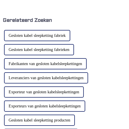
verschillende metalen en niet-
verschillende soorten chips
metalen schroot te verzamelen
verwerken; Het kan ook
die door de machine worden
worden gebruikt als
gegenereerd en het schroot
transportmiddel voor kleine
over te brengen naar het
onderdelen van stempelen en
Gerelateerd Zoeken
verzamelvoertuig. Het
koud pieren ...
volgende...
Gesloten kabel sleepketting fabriek
Gesloten kabel sleepketting fabrieken
Fabrikanten van gesloten kabelsleepkettingen
Leveranciers van gesloten kabelsleepkettingen
Exporteur van gesloten kabelsleepkettingen
Exporteurs van gesloten kabelsleepkettingen
Gesloten kabel sleepketting producten