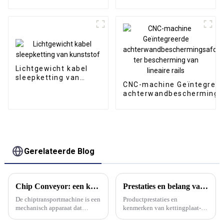
olienevelverzamelaar
Lichtgewicht kabel
sleepketting van
CNC-machine Geïntegree
kunststof
achterwandbeschermings
ter bescherming van lineai
Gerelateerde Blog
Chip Conveyor: een krachtig hulpmiddel voor het transport en de recycling van afvalmaterialen
Prestaties en belang van het gebruik van een kettingplaat-spanentransporteur?
De chiptransportmachine is een
Productprestaties en
mechanisch apparaat dat
kenmerken van kettingplaat-
speciaal wordt gebruikt om
chiptransporteur: 1. Het kan