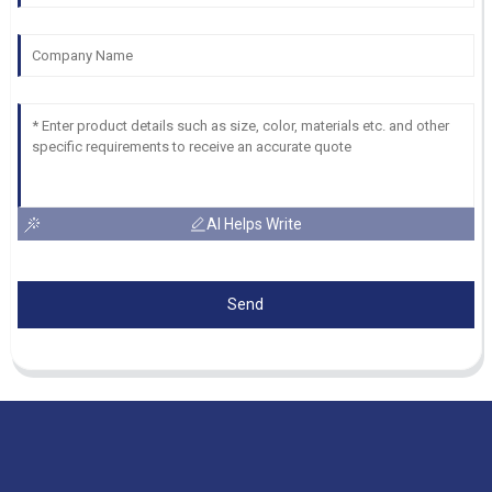
AI Helps Write
Send