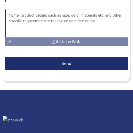
AI Helps Write
Send