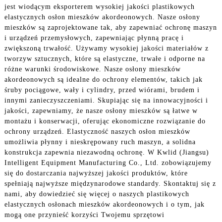
jest wiodącym eksporterem wysokiej jakości plastikowych
elastycznych osłon mieszków akordeonowych. Nasze osłony
mieszków są zaprojektowane tak, aby zapewniać ochronę maszyn
i urządzeń przemysłowych, zapewniając płynną pracę i
zwiększoną trwałość. Używamy wysokiej jakości materiałów z
tworzyw sztucznych, które są elastyczne, trwałe i odporne na
różne warunki środowiskowe. Nasze osłony mieszków
akordeonowych są idealne do ochrony elementów, takich jak
śruby pociągowe, wały i cylindry, przed wiórami, brudem i
innymi zanieczyszczeniami. Skupiając się na innowacyjności i
jakości, zapewniamy, że nasze osłony mieszków są łatwe w
montażu i konserwacji, oferując ekonomiczne rozwiązanie do
ochrony urządzeń. Elastyczność naszych osłon mieszków
umożliwia płynny i nieskrępowany ruch maszyn, a solidna
konstrukcja zapewnia niezawodną ochronę. W Kwlid (Jiangsu)
Intelligent Equipment Manufacturing Co., Ltd. zobowiązujemy
się do dostarczania najwyższej jakości produktów, które
spełniają najwyższe międzynarodowe standardy. Skontaktuj się z
nami, aby dowiedzieć się więcej o naszych plastikowych
elastycznych osłonach mieszków akordeonowych i o tym, jak
mogą one przynieść korzyści Twojemu sprzętowi