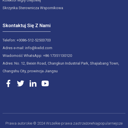
Kolektor Mgły Olejowej
Skrzynka Sterownicza Wspornikowa
Skontaktuj Się Z Nami
Telefon: +0086-512-52503703
Adres e-mail: info@kwlid.com
Wiadomość WhatsApp: +86 17351130120
Adres: No. 12, Beixin Road, Changkun Industrial Park, Shajiabang Town,
Changshu City, prowincja Jiangsu
Prawa autorskie © 2024 Wszelkie prawa zastrzeżone
Najpopularniejsze