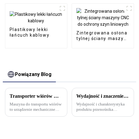
olejowej
Plastikowy lekki
Zintegrowana osłona
łańcuch kablowy
tylnej ściany maszyny
CNC do ochrony szyn
liniowych
Powiązany Blog
Transporter wiórów — potężne narzędzie do transportu i recyklingu materiałów odpadowych
Wydajność i znaczenie użytkowania przenośnika wiórów łańcuchowego obrabiarki?
Maszyna do transportu wiórów
Wydajność i charakterystyka
to urządzenie mechaniczne
produktu przenośnika
specjalnie używane do
łańcuchowo-płytowego do
zbierania różnego rodzaju
wiórów: 1. Może obsługiwać
złomu metalowego i
różne rodzaje wiórów. Może
niemetalowego generowanego
być również stosowany jako
przez maszynę i przenoszenia
urządzenie transportujące małe