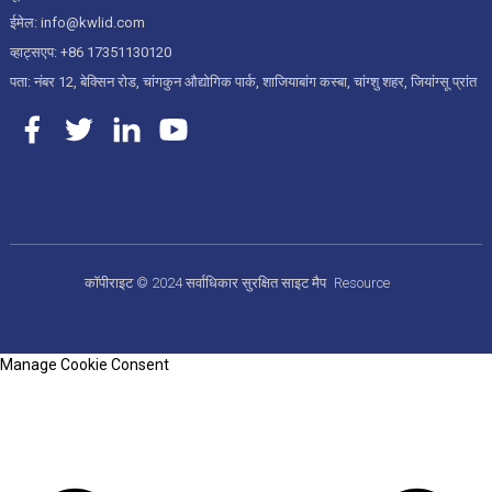
ईमेल: info@kwlid.com
व्हाट्सएप: +86 17351130120
पता: नंबर 12, बेक्सिन रोड, चांगकुन औद्योगिक पार्क, शाजियाबांग कस्बा, चांग्शु शहर, जियांग्सू प्रांत
कॉपीराइट © 2024 सर्वाधिकार सुरक्षित
साइट मैप
Resource
Manage Cookie Consent