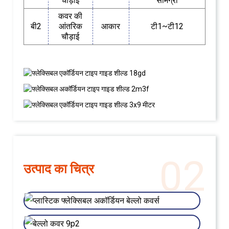
चौड़ाई
सामग्री
कवर की
बी2
आंतरिक
आकार
टी1~टी12
चौड़ाई
02
उत्पाद का चित्र