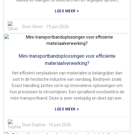
kabels en slangen te beschermen en tegelijkertijd een
soepele, probleemloze beweging binnen de machine mogelijk
»
LEES MEER
te maken. Soms onderschatten bedrijven het belang hiervan
en focussen ze zich alleen op de kosten op korte termijn in
plaats van na te denken over de voordelen op lange termijn.
Door:
Oliver
-
19 juni 2026
Mini-transportbandoplossingen voor efficiënte
materiaalverwerking?
Het efficiënt verplaatsen van materialen is belangrijker dan
ooit in de hectische industrie van vandaag. Bedrijven zoals
Exact Handling zetten vol in op innovatieve oplossingen om
hun processen te stroomlijnen. Een opvallend voorbeeld is de
mini-transportband. Deze is zeer veelzijdig en doet zijn werk
effectief. Dit kleine maar krachtige systeem zorgt voor een
»
LEES MEER
soepel transport van materialen, waardoor workflows
efficiënter verlopen en de algehele productiviteit toeneemt.
De mini-transportband heeft echt veel voordelen. Hij is
Door:
Sophia
-
16 juni 2026
superhandig omdat hij gemakkelijk in krappe ruimtes past –