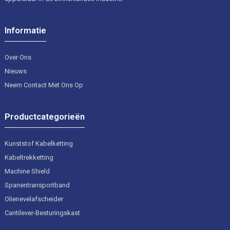
onderzoek en het bekijken van je opties – wat kan leiden tot
een solide samenwerking met een eersteklas leverancier van
Informatie
aluminium kettingen waarop je kunt vertrouwen.
Over Ons
Nieuws
Neem Contact Met Ons Op
Productcategorieën
Kunststof Kabelketting
Kabeltrekketting
Machine Shield
Spanentransportband
Olienevelafscheider
Cantilever-Besturingskast