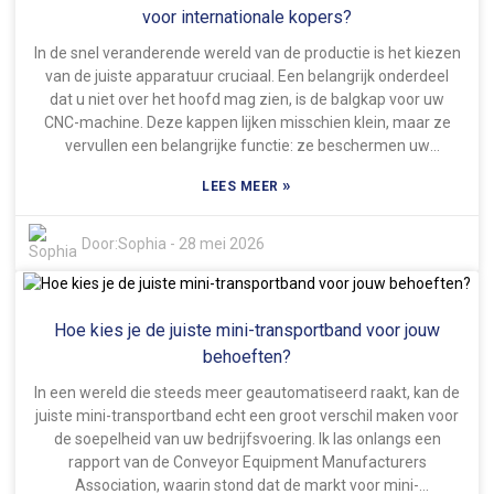
nodig heeft voordat u een keuze maakt. Wat voor de ene
voor internationale kopers?
toepassing perfect werkt, kan voor de andere volledig
In de snel veranderende wereld van de productie is het kiezen
ongeschikt zijn. Factoren zoals het type materiaal, het
van de juiste apparatuur cruciaal. Een belangrijk onderdeel
gewicht en de afstand die u moet afleggen, zijn allemaal van
dat u niet over het hoofd mag zien, is de balgkap voor uw
belang. Als u een transporteur koopt die niet helemaal
CNC-machine. Deze kappen lijken misschien klein, maar ze
geschikt is, kan dat allerlei problemen veroorzaken –
vervullen een belangrijke functie: ze beschermen uw
inefficiëntie, hogere kosten, enzovoort. Neem dus de tijd om
machineonderdelen tegen stof, vuil en alles wat ze verder
je huidige processen te bekijken en bedenk wat je in de
»
LEES MEER
kan beschadigen. Een balgkap van goede kwaliteit beschermt
toekomst nodig zou kunnen hebben. Input van je team kan
niet alleen, maar zorgt er ook voor dat uw CNC-machine
ook enorm belangrijk zijn bij het maken van een slimme
langer meegaat, waardoor zowel de prestaties als de precisie
Door:
Sophia
-
28 mei 2026
keuze. Het lijkt misschien in eerste instantie wat
verbeteren. Veel kopers wereldwijd zijn op zoek naar
overweldigend, maar op de lange termijn is het absoluut de
betrouwbare leveranciers die duurzame en efficiënte
moeite waard voor een stabiele en succesvolle
balgkappen voor CNC-machines aanbieden. Bedrijven zoals
bedrijfsvoering.
Hoe kies je de juiste mini-transportband voor jouw
Jinan Synchronous Technology en Precise Manufacturing
hebben een solide reputatie opgebouwd op het gebied van
behoeften?
kwaliteit. Ze gebruiken hoogwaardige materialen en slimme,
In een wereld die steeds meer geautomatiseerd raakt, kan de
innovatieve ontwerpen om aan allerlei klantbehoeften te
juiste mini-transportband echt een groot verschil maken voor
voldoen. Maar laten we eerlijk zijn: het kan soms best
de soepelheid van uw bedrijfsvoering. Ik las onlangs een
overweldigend zijn om te bepalen welk product het beste is.
rapport van de Conveyor Equipment Manufacturers
Natuurlijk zijn er veel aantrekkelijke eigenschappen, maar niet
Association, waarin stond dat de markt voor mini-
alle kappen zijn gelijk. Het is belangrijk om te kijken naar