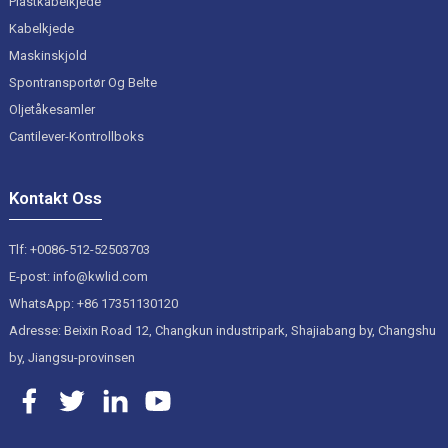
Plastkabelkjede
Kabelkjede
Maskinskjold
Spontransportør Og Belte
Oljetåkesamler
Cantilever-Kontrollboks
Kontakt Oss
Tlf: +0086-512-52503703
E-post: info@kwlid.com
WhatsApp: +86 17351130120
Adresse: Beixin Road 12, Changkun industripark, Shajiabang by, Changshu
by, Jiangsu-provinsen