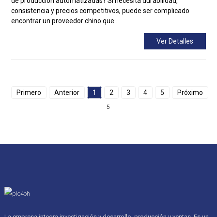
de producción automatizadas? Si necesita durabilidad,
consistencia y precios competitivos, puede ser complicado
encontrar un proveedor chino que...
Ver Detalles
Primero
Anterior
1
2
3
4
5
Próximo
5
La empresa integra investigación y desarrollo, producción y ventas. Es un