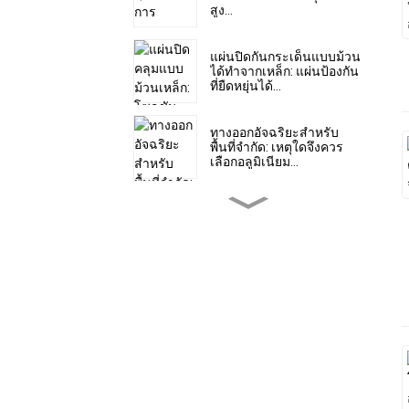
สูง...
แผ่นปิดกันกระเด็นแบบม้วน
ได้ทำจากเหล็ก: แผ่นป้องกัน
ที่ยืดหยุ่นได้...
ทางออกอัจฉริยะสำหรับ
พื้นที่จำกัด: เหตุใดจึงควร
เลือกอลูมิเนียม...
5 คุณสมบัติหลักของปลอก
หุ้มลูกสูบแอคคอร์เดียนที่
ทนทาน
การประยุกต์ใช้งานทาง
อุตสาหกรรมของเทปเหล็ก
เกลียว...
วิธีเลือกที่เก็บสายเคเบิล
พลาสติกที่เหมาะสม...