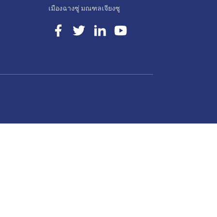
เมืองฉางซู่ มณฑลเจียงซู