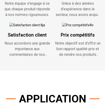
Notre équipe s'engage à ce
Grâce à des années
que chaque produit réponde
d'expérience dans le
à nos normes rigoureuses.
secteur, nous avons acquis
une connaissance
approfondie des besoins et
des préférences de nos
Satisfaction client
Prix ​​compétitifs
clients.
Nous accordons une grande
Notre objectif est d'offrir un
importance aux
bon rapport qualité-prix et
commentaires de nos
de rendre nos produits
clients et nous nous
accessibles à un large
efforçons constamment
éventail de clients.
d'améliorer nos produits et
services en fonction de
leurs besoins et
préférences.
APPLICATION