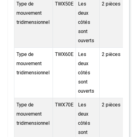
Type de
TWX50E
Les
2 pièces
16.9
mouvement
deux
tridimensionnel
côtés
sont
ouverts
Type de
TWX60E
Les
2 pièces
21
mouvement
deux
tridimensionnel
côtés
sont
ouverts
Type de
TWX70E
Les
2 pièces
25,5
mouvement
deux
tridimensionnel
côtés
sont