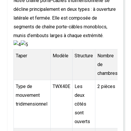
Notre chaîne porte-câbles tridimensionnelle se
décline principalement en deux types : à ouverture
latérale et fermée. Elle est composée de
segments de chaîne porte-câbles monoblocs,
munis d’embouts larges à chaque extrémité.
Taper
Modèle
Structure
Nombre
Pas
de
chambres
Type de
TWX40E
Les
2 pièces
13.7
mouvement
deux
tridimensionnel
côtés
sont
ouverts