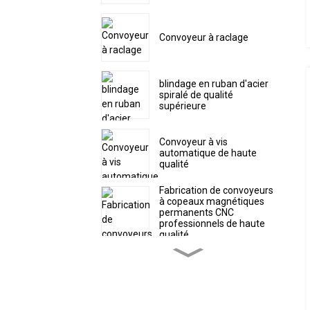
Convoyeur à raclage
blindage en ruban d'acier
spiralé de qualité
supérieure
Convoyeur à vis
automatique de haute
qualité
Fabrication de convoyeurs
à copeaux magnétiques
permanents CNC
professionnels de haute
qualité
Convoyeur à copeaux à
courroie articulée, livraison
directe d'usine, convoyeur
CNC