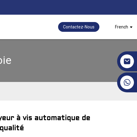
Contactez-Nous
French
oie
+86 17351130120
eur à vis automatique de
Loading...
Loading...
qualité