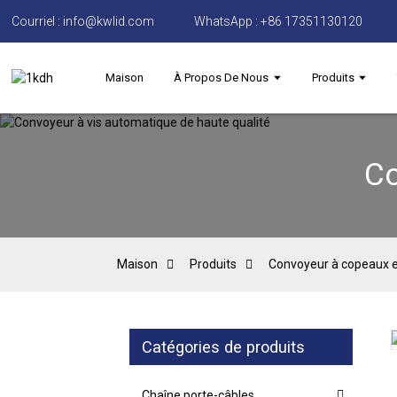
Courriel : info@kwlid.com
WhatsApp : +86 17351130120
Maison
À Propos De Nous
Produits
Co
Maison
Produits
Convoyeur à copeaux e
Catégories de produits
Loading...
Loading...
Chaîne porte-câbles