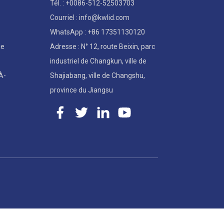
Tél. : +0086-512-52503703
Courriel : info@kwlid.com
WhatsApp : +86 17351130120
ie
Adresse : N° 12, route Beixin, parc
industriel de Changkun, ville de
À-
Shajiabang, ville de Changshu,
province du Jiangsu