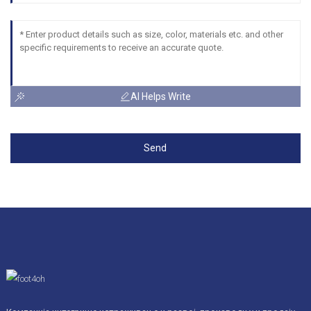
AI Helps Write
Send