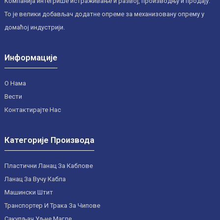
Компанија интегрише истраживање и развој, производњу и продају.
То је велики добављач додатне опреме за механизовану опрему у
домаћој индустрији.
Информације
О Нама
Вести
Контактирајте Нас
Категорије Производа
Пластични Ланац За Каблове
Ланац За Вучу Кабла
Машински Штит
Транспортер И Трака За Чипове
Сакупљач Уљне Магле