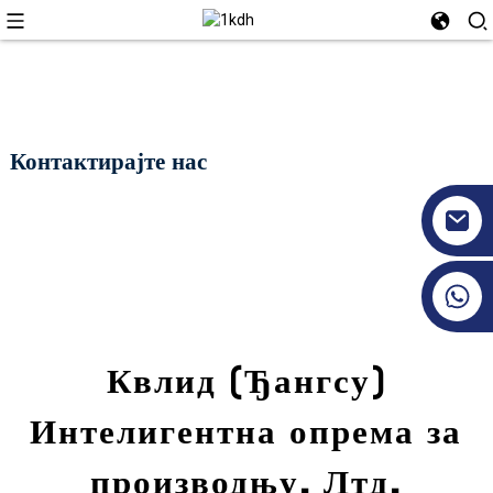
Контактирајте нас
+86 17351130120
Квлид (Ђангсу)
Интелигентна опрема за
производњу, Лтд.