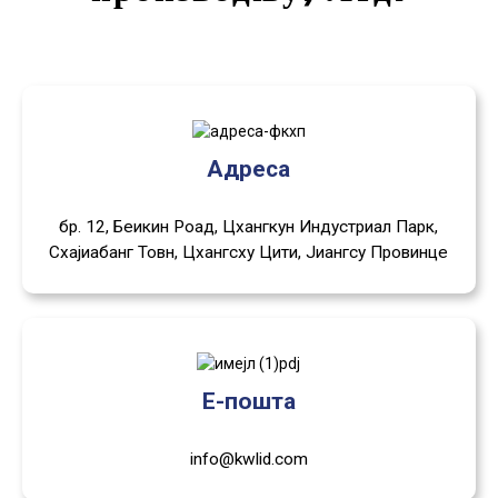
Адреса
бр. 12, Беикин Роад, Цхангкун Индустриал Парк,
Схајиабанг Товн, Цхангсху Цити, Јиангсу Провинце
Е-пошта
info@kwlid.com