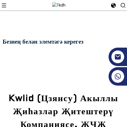
Безнең белән элемтәгә керегез
+86 17351130120
Kwlid (Цзянсу) Акыллы
Җиһазлар Җитештерү
Компаниясе, ҖЧҖ