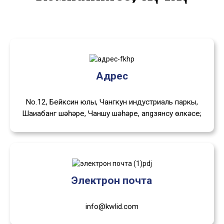
Адрес
No.12, Бейксин юлы, Чангкун индустриаль паркы,
Шаҗиабанг шәһәре, Чаншу шәһәре, angзянсу өлкәсе;
Электрон почта
info@kwlid.com