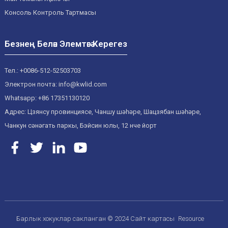
Консоль Контроль Тартмасы
Безнең Белән Элемтәгә Керегез
Тел.: +0086-512-52503703
Электрон почта: info@kwlid.com
Whatsapp: +86 17351130120
Адрес: Цзянсу провинциясе, Чаншу шәһәре, Шацзябан шәһәре,
Чанкун сәнәгать паркы, Бэйсин юлы, 12 нче йорт
Барлык хокуклар сакланган © 2024
Сайт картасы
Resource