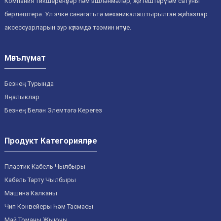
Компания тикшеренүләр һәм эшләнмәләр, җитештерү һәм сатуны
берләштерә. Ул эчке сәнәгатьтә механикалаштырылган җиһазлар
аксессуарларын зур күләмдә тәэмин итүче.
Мәгълүмат
Безнең Турында
Яңалыклар
Безнең Белән Элемтәгә Керегез
Продукт Категорияләре
Пластик Кабель Чылбыры
Кабель Тарту Чылбыры
Машина Калканы
Чип Конвейеры Һәм Тасмасы
Май Томаны Җыючы