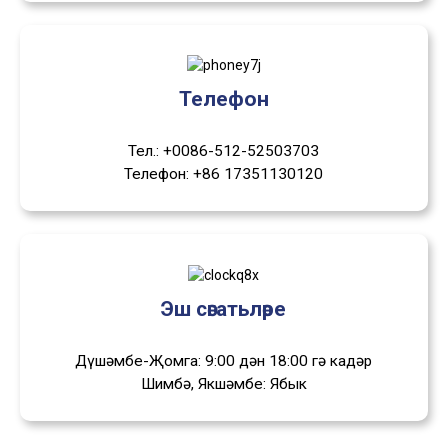
Телефон
Тел.: +0086-512-52503703
Телефон: +86 17351130120
Эш сәгатьләре
Дүшәмбе-Җомга: 9:00 дән 18:00 гә кадәр
Шимбә, Якшәмбе: Ябык