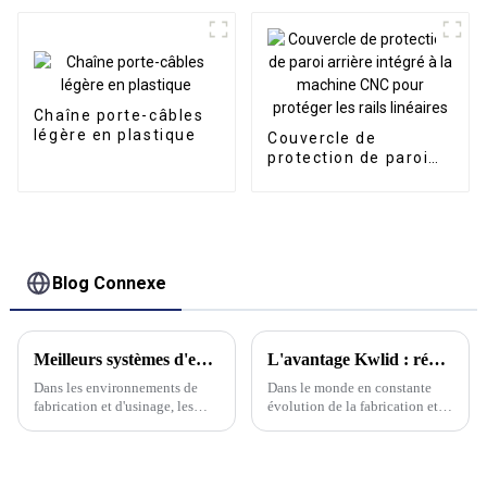
fermée en métal
Chaîne porte-câbles
légère en plastique
Couvercle de
protection de paroi
arrière intégré à la
machine CNC pour
protéger les rails
linéaires
Blog Connexe
Meilleurs systèmes d'extraction de brouillard d'huile verticaux
L'avantage Kwlid : révolutionner la purification industrielle grâce à la collecte électrostatique intelligente des brouillards d'huile
Dans les environnements de
Dans le monde en constante
fabrication et d'usinage, les
évolution de la fabrication et
brouillards d'huile peuvent
de la métallurgie, maintenir un
poser des problèmes
environnement de travail
importants, allant des risques
propre et sûr est primordial.
pour la santé aux dommages
Chez Kwlid, nous comprenons