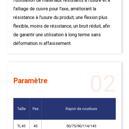
l'utilisation de matériaux résistants à l'usure et à
l'alliage de cuivre pour l'axe, améliorant la
résistance à l'usure du produit, une flexion plus
flexible, moins de résistance, un bruit réduit, afin
de garantir une utilisation à long terme sans
déformation ni affaissement.
02
Paramètre
Ha
Taille
Pas
Rayon de courbure
int
TL45
45
50/75/90/114/145