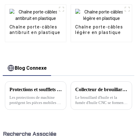
Convoyeur CNC
Chaîne porte-câbles
Chaîne porte-câbles
antibruit en plastique
légère en plastique
Blog Connexe
Protections et soufflets de voies de machine
Collecteur de brouillard d'huile — une solution propre pour les personnes, les machines et l'environnement
Les protections de machine
Le brouillard d'huile et la
protègent les pièces mobiles et
fumée d'huile CNC se forment
contribuent à prévenir les
lorsque les outils rotatifs de la
points de pincement
machine entrent en contact
mécaniques. Kwlid propose des
avec des fluides de travail des
protections de glissière neuves
métaux tels que des liquides de
et de remplacement pour toutes
refroidissement et des
les marques et tous les modèles
lubrifiants lors d'une rotation
Recherche Associée