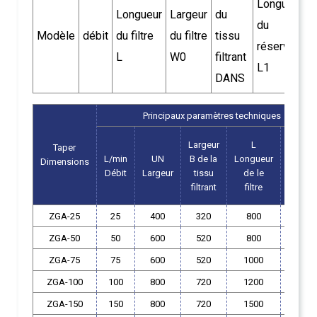
Longueur
L
Longueur
Largeur
du
du
d
Modèle
débit
du filtre
du filtre
tissu
réservoir
r
L
W0
filtrant
L1
DANS
Principaux paramètres techniques
Largeur
L
H
Taper
L/min
UN
B de la
Longueur
Hauteu
Dimensions
Débit
Largeur
tissu
de
le
de
le
filtrant
filtre
filtre
ZGA-25
25
400
320
800
350
ZGA-50
50
600
520
800
350
ZGA-75
75
600
520
1000
350
ZGA-100
100
800
720
1200
350
ZGA-150
150
800
720
1500
350