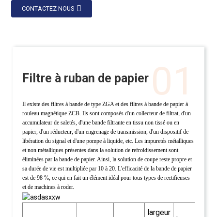
CONTACTEZ-NOUS
01
Filtre à ruban de papier
Il existe des filtres à bande de type ZGA et des filtres à bande de papier à
rouleau magnétique ZCB. Ils sont composés d'un collecteur de filtrat, d'un
accumulateur de saletés, d'une bande filtrante en tissu non tissé ou en
papier, d'un réducteur, d'un engrenage de transmission, d'un dispositif de
libération du signal et d'une pompe à liquide, etc. Les impuretés métalliques
et non métalliques présentes dans la solution de refroidissement sont
éliminées par la bande de papier. Ainsi, la solution de coupe reste propre et
sa durée de vie est multipliée par 10 à 20. L'efficacité de la bande de papier
est de 98 %, ce qui en fait un élément idéal pour tous types de rectifieuses
et de machines à roder.
largeur