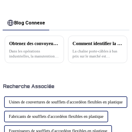
protéger les rails
linéaires
Blog Connexe
Obtenez des convoyeurs de haute qualité pour une efficacité maximale
Comment identifier la qualité d'une chaîne porte-câbles en plastique technique
Dans les opérations
La chaîne porte-câbles à bas
industrielles, la manutention
prix sur le marché est
est l'un des processus les plus
généralement fabriquée à partir
importants. Pour optimiser
de nylon caoutchouc, car la
l'efficacité et garantir un flux
matière première est bon
de travail fluide, de
marché, le prix du produit fini
nombreuses entreprises se
est relativement bon
tournent vers des convoyeurs
marché.Cependant, la
Recherche Associée
de haute qualité. Ces
résistance à l'usure...
machines…
Usines de couvertures de soufflets d'accordéon flexibles en plastique
Fabricants de soufflets d'accordéon flexibles en plastique
Fournisseurs de soufflets d'accordéon flexibles en plastique