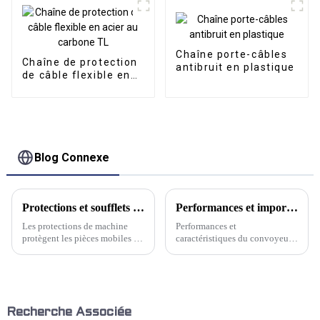
Chaîne porte-câbles
Chaîne de protection
antibruit en plastique
de câble flexible en
acier au carbone TL
Blog Connexe
Protections et soufflets de voies de machine
Performances et importance de l'utilisation du convoyeur à copeaux à chaîne pour machine-outil ?
Les protections de machine
Performances et
protègent les pièces mobiles et
caractéristiques du convoyeur à
contribuent à prévenir les
copeaux à chaîne : 1. Il peut
points de pincement
gérer différents types de
mécaniques. Kwlid propose des
copeaux ; Il peut également
protections de glissière neuves
être utilisé comme dispositif de
et de remplacement pour toutes
transport pour les petites pièces
les marques et tous les modèles
d'emboutissage et de quai à
Recherche Associée