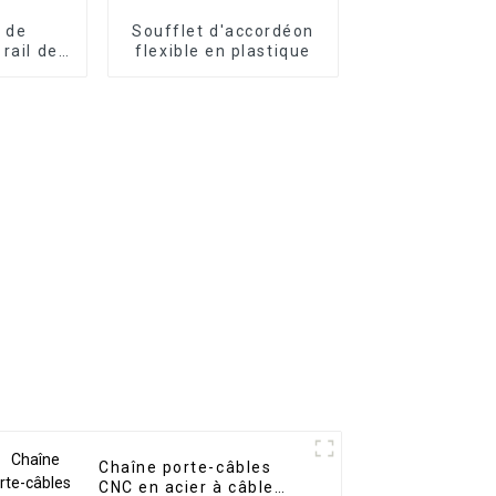
 de
Soufflet d'accordéon
 rail de
flexible en plastique
e la
à rideau
nium
Chaîne porte-câbles
CNC en acier à câble