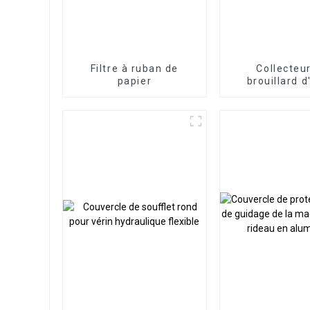
Filtre à ruban de
Collecteu
papier
brouillard d
électrosta
industriel à
efficacité pou
d'usinage