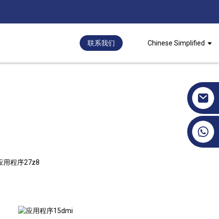
联系我们
Chinese Simplified
+86 17351130120