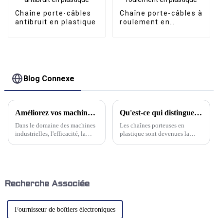
Chaîne porte-câbles
Chaîne porte-câbles à
antibruit en plastique
roulement en
plastique
Blog Connexe
Améliorez vos machines avec la série de chaînes porte-câbles en acier de Kwlid
Qu'est-ce qui distingue les chaînes porteuses en plastique ?
Dans le domaine des machines
Les chaînes porteuses en
industrielles, l'efficacité, la
plastique sont devenues la
durabilité et la fiabilité sont
norme industrielle pour le
primordiales. Le jeu complexe
support et le guidage des
des pièces mobiles et des
câbles, tuyaux et autres
câbles d'une machine
conduits flexibles dans les
détermine souvent ses
applications dynamiques. Mais
performances globales.
qu'est-ce qui les rend si…
Recherche Associée
Fournisseur de boîtiers électroniques