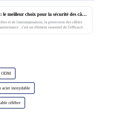
Chaînes porte-câbles flexibles : le meilleur choix pour la sécurité des câbles
les et de l'automatisation, la protection des câbles
intenance : c'est un élément essentiel de l'efficacité
 équipements.
le ODM
n acier inoxydable
able célèbre