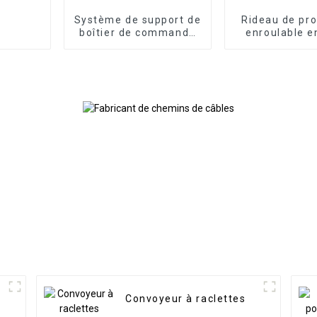
Système de support de
Rideau de pro
boîtier de commande
enroulable e
de panneau bras
pour machi
articulé bras de
support en porte-à-
faux en aluminium
Convoyeur à raclettes