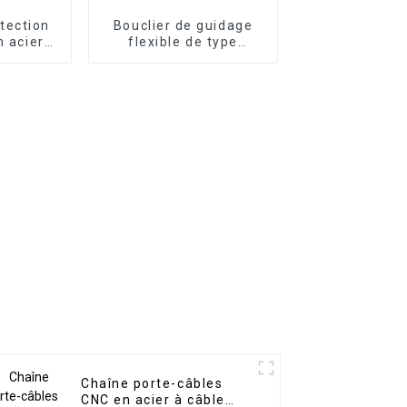
tection
Bouclier de guidage
n acier
flexible de type
ne CNC
accordéon de qualité
supérieure, couvercle
à soufflet blindé
Chaîne porte-câbles
CNC en acier à câble