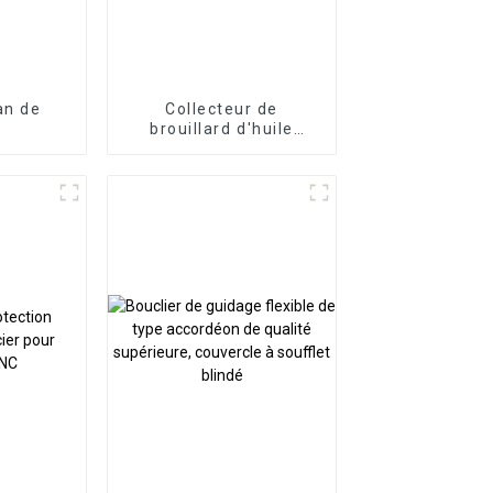
ban de
Collecteur de
brouillard d'huile
électrostatique
industriel à haute
efficacité pour centre
d'usinage CNC