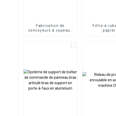
Fabrication de
Filtre à ru
convoyeurs à copeaux
papier
magnétiques
permanents CNC
professionnels de
haute qualité