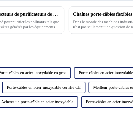
L'application et les caractéristiques des collecteurs de purificateurs de brouillard d'huile ?
sé pour purifier les polluants tels que
Dans le monde des machines industriel
ussières générés par les équipements de
n'est pas seulement une question de ma
quipements de traitement mécanique…
opérationnelle et de la longévité des
Porte-câbles en acier inoxydable en gros
Porte-câbles en acier inoxydab
Porte-câbles en acier inoxydable certifié CE
Meilleur porte-câbles e
Acheter un porte-câble en acier inoxydable
Porte-câbles en acier inoxyd