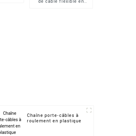
de câble flexible en
acier au carbone TL
Chaîne porte-câbles à
roulement en plastique