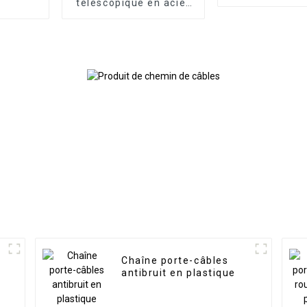
télescopique en acier
pour glissière de
machine CNC
Chaîne porte-câbles
antibruit en plastique