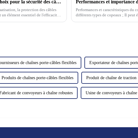
Chaînes porte-câbles flexibles : le meilleur choix pour la sécurité des câbles
atisation, la protection des câbles
Performances et caractéristiques du c
 un élément essentiel de l'efficacité
différents types de copeaux ; Il peut 
pour les petites pièces d'emboutissage 
ournisseurs de chaînes porte-câbles flexibles
Exportateur de chaînes porte
Produits de chaînes porte-câbles flexibles
Produit de chaîne de traction 
Fabricant de convoyeurs à chaîne robustes
Usine de convoyeurs à chaîne