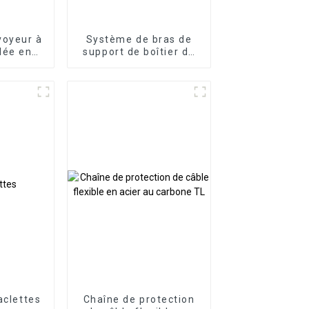
voyeur à
Système de bras de
lée en
support de boîtier de
commande de
panneau HMI, boîtier
de commande en
porte-à-faux en
aluminium
aclettes
Chaîne de protection