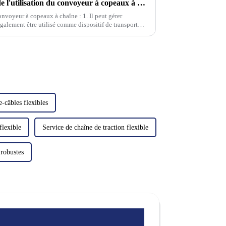
Performances et importance de l'utilisation du convoyeur à copeaux à chaîne pour machine-outil ?
onvoyeur à copeaux à chaîne : 1. Il peut gérer
également être utilisé comme dispositif de transport
et de quai à froid...
-câbles flexibles
flexible
Service de chaîne de traction flexible
 robustes