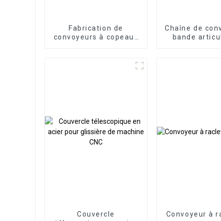
Fabrication de
Chaîne de con
convoyeurs à copeaux
bande articu
magnétiques
acier
permanents CNC
professionnels de
haute qualité
Couvercle
Convoyeur à r