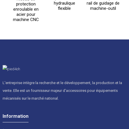
hydraulique
rail de guidage de
s
protection
flexible
machine-outil
enroulable en
acier pour
machine CNC
L'entreprise intègre la recherche et le développement, la production et la
vente. Elle est un fournisseur majeur d'accessoires pour équipements
mécanisés sur le marché national.
Information