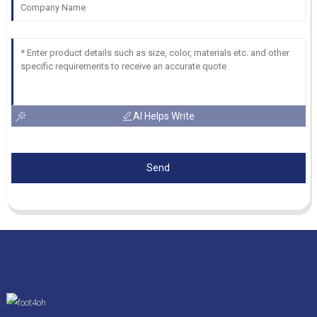
AI Helps Write
Send