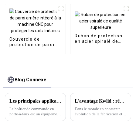
fermée en métal
Ruban de protection
Couvercle de
en acier spiralé de
protection de paroi
qualité supérieure
arrière intégré à la
machine CNC pour
protéger les rails
linéaires
Blog Connexe
Les principales applications et caractéristiques des boîtiers de commande en porte-à-faux
L'avantage Kwlid : révolutionner la purification industrielle grâce à la collecte électrostatique intelligente des brouillards d'huile
Le boîtier de commande en
Dans le monde en constante
porte-à-faux est un équipement
évolution de la fabrication et
courant dans le domaine du
de la métallurgie, maintenir un
contrôle de l'automatisation
environnement de travail
industrielle, principalement
propre et sûr est primordial.
utilisé pour l'installation et la
Chez Kwlid, nous comprenons