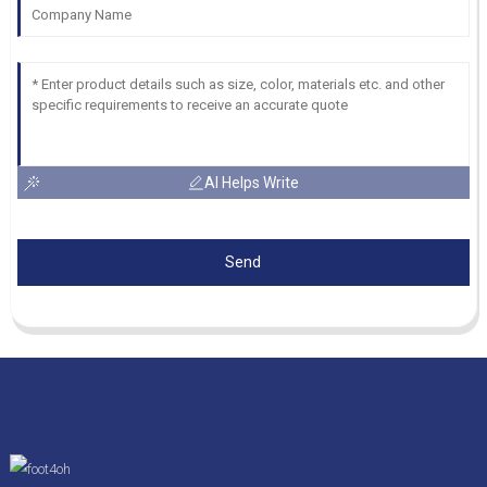
AI Helps Write
Send