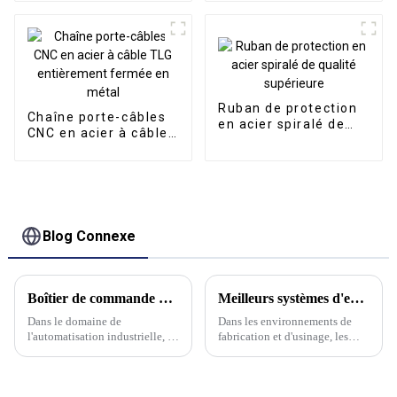
Convoyeur CNC
Ruban de protection
Chaîne porte-câbles
en acier spiralé de
CNC en acier à câble
qualité supérieure
TLG entièrement
fermée en métal
Blog Connexe
Boîtier de commande d'assemblage en porte-à-faux innovant de Kwlid : une intégration synergique de précision et de contrôle
Meilleurs systèmes d'extraction de brouillard d'huile verticaux
Dans le domaine de
Dans les environnements de
l'automatisation industrielle, la
fabrication et d'usinage, les
précision est primordiale. Chez
brouillards d'huile peuvent
Kwlid, nous avons conçu une
poser des problèmes
solution qui illustre ce
importants, allant des risques
principe : le boîtier de
pour la santé aux dommages