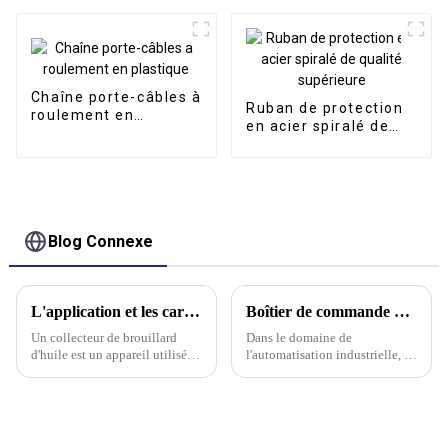
fermée en métal
Chaîne porte-câbles à
Ruban de protection
roulement en
en acier spiralé de
plastique
qualité supérieure
Blog Connexe
L'application et les caractéristiques des collecteurs de purificateurs de brouillard d'huile ?
Boîtier de commande d'assemblage en porte-à-faux innovant de Kwlid : une intégration synergique de précision et de contrôle
Un collecteur de brouillard
Dans le domaine de
d'huile est un appareil utilisé
l'automatisation industrielle, la
pour purifier les polluants tels
précision est primordiale. Chez
que les brouillards d'huile, les
Kwlid, nous avons conçu une
brouillards d'eau ou les
solution qui illustre ce
poussières générés par les
principe : le boîtier de
équipements de traitement
commande d'assemblage