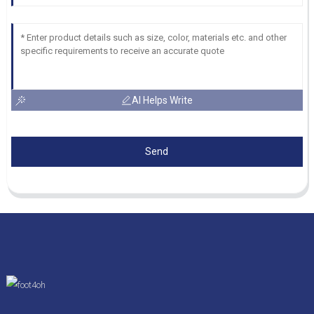
AI Helps Write
Send