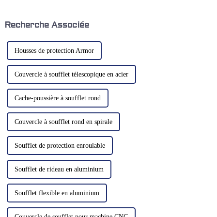
c'est un élément essentiel de
câbles d'une machine
l'efficacité opérationnelle et de
détermine souvent ses
la longévité des équipements.
performances globales.
Recherche Associée
Housses de protection Armor
Couvercle à soufflet télescopique en acier
Cache-poussière à soufflet rond
Couvercle à soufflet rond en spirale
Soufflet de protection enroulable
Soufflet de rideau en aluminium
Soufflet flexible en aluminium
Couvercle de soufflet pour machine CNC