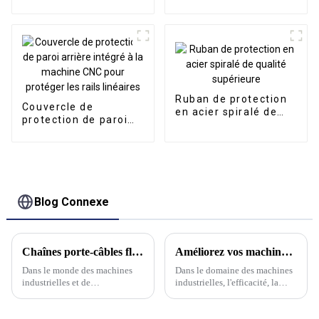
TLG entièrement
fermée en métal
Ruban de protection
Couvercle de
en acier spiralé de
protection de paroi
qualité supérieure
arrière intégré à la
machine CNC pour
protéger les rails
linéaires
Blog Connexe
Chaînes porte-câbles flexibles : le meilleur choix pour la sécurité des câbles
Améliorez vos machines avec la série de chaînes porte-câbles en acier de Kwlid
Dans le monde des machines
Dans le domaine des machines
industrielles et de
industrielles, l'efficacité, la
l'automatisation, la protection
durabilité et la fiabilité sont
des câbles n'est pas seulement
primordiales. Le jeu complexe
une question de maintenance :
des pièces mobiles et des