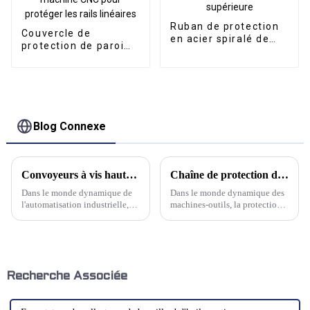
Ruban de protection
Couvercle de
en acier spiralé de
protection de paroi
qualité supérieure
arrière intégré à la
machine CNC pour
protéger les rails
linéaires
Blog Connexe
Convoyeurs à vis haute performance : pour une manutention fiable des matériaux
Chaîne de protection de câble flexible en acier au carbone TL : une synthèse de résistance et de flexibilité
Dans le monde dynamique de
Dans le monde dynamique des
l'automatisation industrielle,
machines-outils, la protection
une manutention efficace des
des câbles et flexibles est
matériaux est primordiale pour
essentielle. La chaîne porte-
maintenir la fluidité et la
câbles flexible en acier au
productivité opérationnelles.
carbone TL de Kwlid est la
Parmi la multitude de solutions
référence absolue.
de convoyage disponibles,…
Recherche Associée