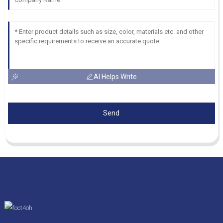
AI Helps Write
Send