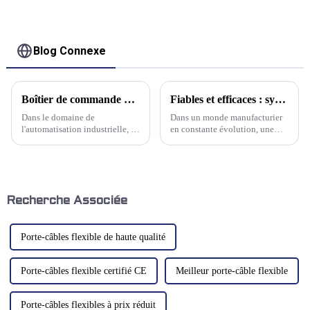
protéger les rails
linéaires
Blog Connexe
Boîtier de commande d'assemblage en porte-à-faux innovant de Kwlid : une intégration synergique de précision et de contrôle
Fiables et efficaces : systèmes de convoyeurs à chaîne hautes performances pour une manutention optimisée des matériaux
Dans le domaine de
Dans un monde manufacturier
l'automatisation industrielle, la
en constante évolution, une
précision est primordiale. Chez
manutention efficace des
Kwlid, nous avons conçu une
matériaux est essentielle pour
solution qui illustre ce
maximiser la productivité et
principe : le boîtier de
minimiser les temps d'arrêt. Que
commande d'assemblage
ce soit dans les ateliers de
cantilever. Ce système
métallurgie, les usines de
Recherche Associée
représente…
machines-outils ou autres…
Porte-câbles flexible de haute qualité
Porte-câbles flexible certifié CE
Meilleur porte-câble flexible
Porte-câbles flexibles à prix réduit