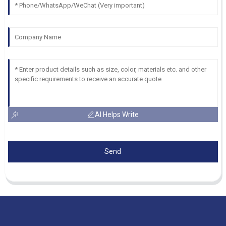
AI Helps Write
Send