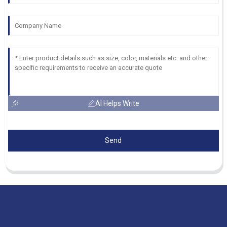
AI Helps Write
Send