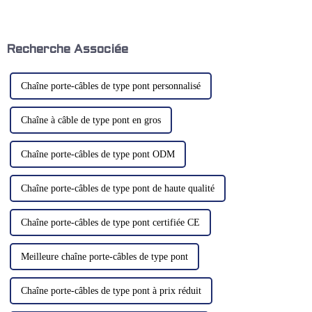
Kwlid, nous avons conçu une
l'efficacité des machines et
solution qui illustre ce
obtenir une qualité optimale
principe : le boîtier de
des produits. Un type de
commande d'assemblage
système de filtration se
cantilever. Ce système
distingue par sa...
Recherche Associée
représente…
Chaîne porte-câbles de type pont personnalisé
Chaîne à câble de type pont en gros
Chaîne porte-câbles de type pont ODM
Chaîne porte-câbles de type pont de haute qualité
Chaîne porte-câbles de type pont certifiée CE
Meilleure chaîne porte-câbles de type pont
Chaîne porte-câbles de type pont à prix réduit