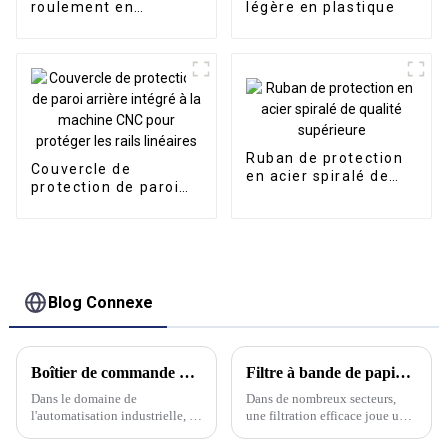
roulement en
légère en plastique
plastique
Ruban de protection
Couvercle de
en acier spiralé de
protection de paroi
qualité supérieure
arrière intégré à la
machine CNC pour
protéger les rails
linéaires
Blog Connexe
Boîtier de commande d'assemblage en porte-à-faux innovant de Kwlid : une intégration synergique de précision et de contrôle
Filtre à bande de papier : définition et utilisations
Dans le domaine de
Dans de nombreux secteurs,
l'automatisation industrielle, la
une filtration efficace joue un
précision est primordiale. Chez
rôle crucial pour maintenir